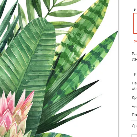
Т
ф
Ра
из
Ти
Па
об
Кр
Уп
Пр
Ср