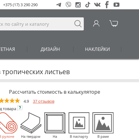
+375 (17) 3 290 290
ГЕТНАЯ
ДИЗАЙН
НАКЛЕЙКИ
з тропических листьев
Рассчитать стоимость в калькуляторе
4.9
37 отзывов
ид
товара
В рулоне
На твердом
На
В паспарту
В раме