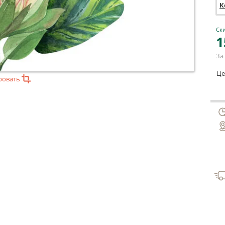
К
Ски
1
За 
Це
ровать