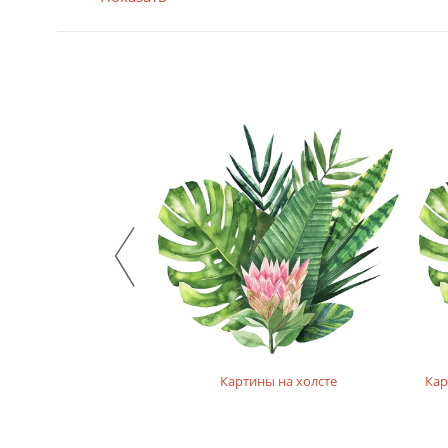
на фотобумаге
Картины на холсте
Кар