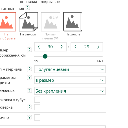
основании
подрамнике
ип
исполнения
На
На самокл.
Прямая
На холсте
отобумаге
печать УФ
X
змер
ображения, см
15
140
п материала
раметры
резки
епление
аковка в тубус
оверка
очно