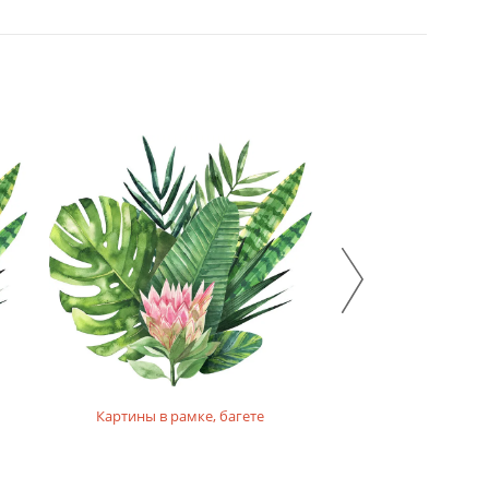
Картины в рамке, багете
Картины на фо