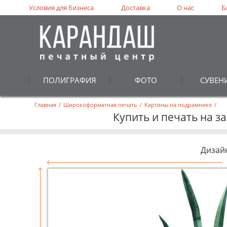
Условия для бизнеса
Доставка
О нас
Б
ПОЛИГРАФИЯ
ФОТО
СУВЕН
Главная
/
Широкоформатная печать
/
Картины на подрамнике
/
Купить и печать на з
Дизай