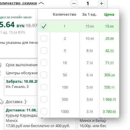
оличество, скидки
Количество
За 1 ед.
Цена
дка за онлайн заказ
5
.64
18
.97
В КОРЗИНУ
BYN
BYN
1
15
15
.64
.64
1 ед.
15
BYN
.64
2
10
20
.44
.88
ны указаны для печати из готового макета
5
8
42
.50
.52
Оставить комментарий
10
7
71
.16
.57
Срок выполнения заказа (до 200 руб.):
48 часов
Центры обслуживания, самовывоз
50
6
309
.18
.24
Забрать:
10.08.2026
Забрать:
10.08.2026
Забрат
Ул. Гикало, 3
Ул. Б. Хмельницкого, 7
Площадь
100
5
550
.50
.11
(ТЦ "Сто
500
3
1
966
.93
.75
Доставка
Доставка:
11.08.2026
Доставка:
13.08.2026 - 15.0
1000
3
3
780
.78
.85
Курьер Карандаш
Белпочта
Минск
Минск и Беларусь
17,00 руб или бесплатно от 400 руб.
16,00р. или бесплатно от 10