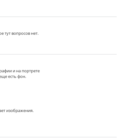
ое тут вопросов нет.
графии и на портрете
еще есть фон.
ает изображения.