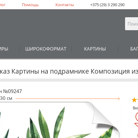
лог
Помощь
Контакты
+375 (29) 3 290 290
ИРЫ
ШИРОКОФОРМАТ
КАРТИНЫ
БА
аказ Картины на подрамнике Композиция и
н №09247
30 см
В