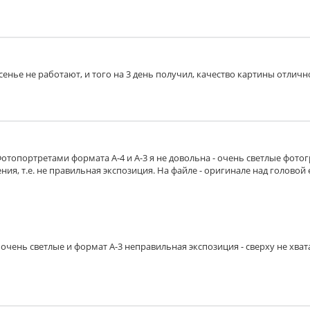
есенье не работают, и того на 3 день получил, качество картины отличн
Фотопортретами формата А-4 и А-3 я не довольна - очень светлые фото
ия, т.е. не правильная экспозиция. На файле - оригинале над головой 
очень светлые и формат А-3 неправильная экспозиция - сверху не хват