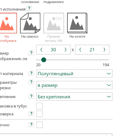
основании
подрамнике
ип
исполнения
На
На самокл.
Прямая
На холсте
отобумаге
печать УФ
X
змер
ображения, см
20
194
п материала
раметры
резки
епление
аковка в тубус
оверка
очно