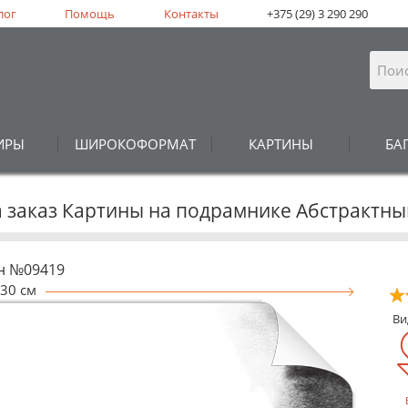
лог
Помощь
Контакты
+375 (29) 3 290 290
ИРЫ
ШИРОКОФОРМАТ
КАРТИНЫ
БА
а заказ Картины на подрамнике Абстрактн
н №09419
30 см
В