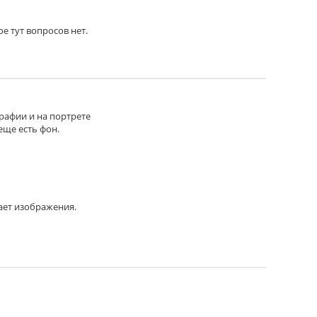
ое тут вопросов нет.
графии и на портрете
еще есть фон.
ает изображения.