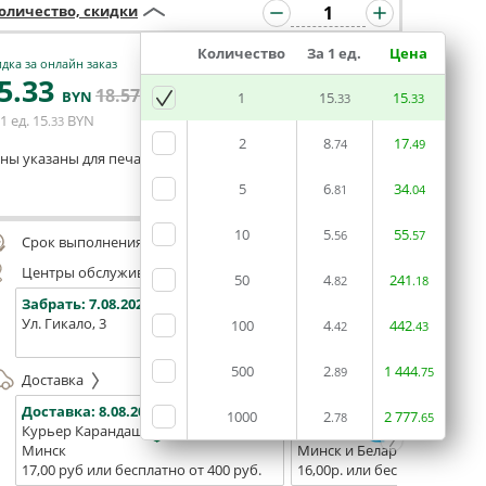
оличество, скидки
Количество
За 1 ед.
Цена
дка за онлайн заказ
5
.33
18
.57
В КОРЗИНУ
BYN
BYN
1
15
15
.33
.33
1 ед.
15
BYN
.33
2
8
17
.74
.49
ны указаны для печати из готового макета
5
6
34
.81
.04
Оставить комментарий
10
5
55
.56
.57
Срок выполнения заказа (до 200 руб.):
48 часов
Центры обслуживания, самовывоз
50
4
241
.82
.18
Забрать:
7.08.2026
Забрать:
7.08.2026
Забрат
Ул. Гикало, 3
Ул. Б. Хмельницкого, 7
Площадь
100
4
442
.42
.43
(ТЦ "Сто
500
2
1
444
.89
.75
Доставка
Доставка:
8.08.2026
Доставка:
10.08.2026 - 12.0
1000
2
2
777
.78
.65
Курьер Карандаш
Белпочта
Минск
Минск и Беларусь
17,00 руб или бесплатно от 400 руб.
16,00р. или бесплатно от 10