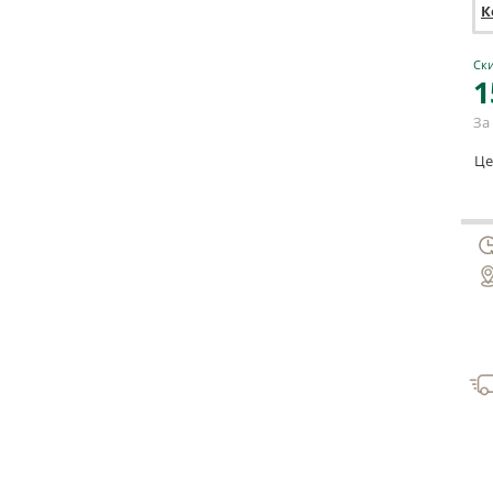
К
Ски
1
За 
Це