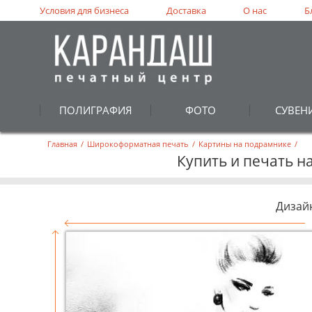
Условия для бизнеса
Доставка
О нас
Б
ПОЛИГРАФИЯ
ФОТО
СУВЕН
Главная
/
Широкоформатная печать
/
Картины на подрамнике
/
Купить и печать н
Дизай