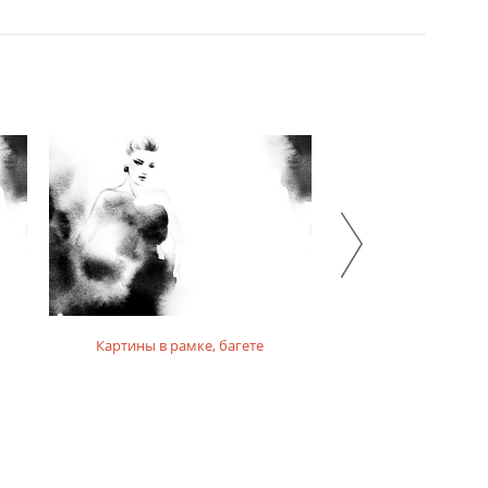
Картины в рамке, багете
Картины на фо