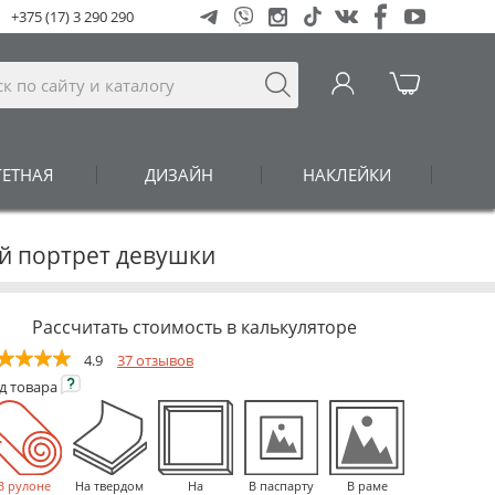
+375 (17) 3 290 290
ГЕТНАЯ
ДИЗАЙН
НАКЛЕЙКИ
ый портрет девушки
Рассчитать стоимость в калькуляторе
4.9
37 отзывов
ид
товара
В рулоне
На твердом
На
В паспарту
В раме