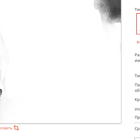
Т
ф
Ра
из
Ти
Па
об
Кр
Уп
Пр
ровать
Ср