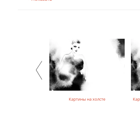
на фотобумаге
Картины на холсте
Кар