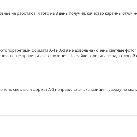
есенье не работают, и того на 3 день получил, качество картины отличн
Фотопортретами формата А-4 и А-3 я не довольна - очень светлые фото
ия, т.е. не правильная экспозиция. На файле - оригинале над головой 
очень светлые и формат А-3 неправильная экспозиция - сверху не хват