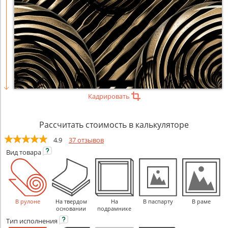
Кадрировать
Рассчитать стоимость в калькуляторе
4.9
37 отзывов
Вид
товара
В рулоне
На твердом
На
В паспарту
В раме
основании
подрамнике
Тип
исполнения