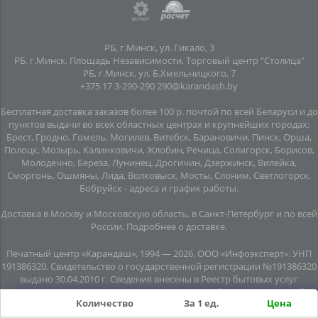
РБ, г.Минск, ул. Гикало, 3
РБ, г.Минск, Площадь Независимости, Торговый центр "Столица"
РБ, г.Минск, ул. Б.Хмельницкого, 7
+375 17 3-290-290
290@karandash.by
Бесплатная доставка заказов более 100 р. почтой по всей Беларуси и до
пунктов выдачи во всех областных центрах и крупнейших городах:
Брест, Гродно, Гомель, Могилев, Витебск, Барановичи, Пинск, Орша,
Полоцк, Мозырь, Калинковичи, Жлобин, Речица, Солигорск, Борисов,
Молодечно, Береза, Лунинец, Дрогичин, Дзержинск, Вилейка,
Сморгонь, Ошмяны, Лида, Волковыск, Мосты, Слоним, Светлогорск,
Бобруйск -
адреса и график работы
.
Доставка в Москву и Московскую область, в Санкт-Петербург и по всей
Росcии.
Подробнее о доставке
.
Печатный центр «Карандаш», 1994 — 2026. ООО «Инфоэксперт». УНП
191386320. Свидетельство о государственной регистрации №191386320
выдано 30.04.2010 г. Сведения внесены в Реестр бытовых услуг
08.06.2015г. (свидетельство №20445). Почтовый адрес: подземный
Количество
За 1 ед.
Цена
переход №8, помещение №7, пл. Независимости, г. Минск, 220030.
Юридический адрес: пл. Независимости, подземный переход № 8,