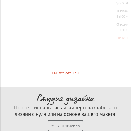
услуга 
О печа
высоко
О каче
высоко
Читать
См. все отзывы
Студия дизайна
Профессиональные дизайнеры разработают
дизайн с нуля или на основе вашего макета.