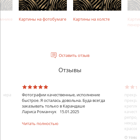
амнике
Картины на фотобумаге
Картины на холсте
Карти
пенор
Оставить отзыв
Отзывы
айнера
Фотографии качественные, исполнение
прекрас
быстрое. Я осталась довольна. Буда всегда
прекрас
заказывать только в Карандаше
креплен
Лариса Романчук
15.01.2025
качеств
репроду
некуда)
Читать полностью
красовс
О това