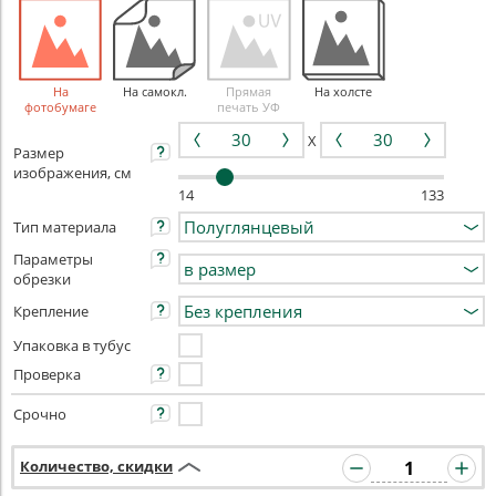
На
На самокл.
Прямая
На холсте
фотобумаге
печать УФ
X
Размер
изображения, см
14
133
Тип материала
Параметры
обрезки
Крепление
Упаковка в тубус
Проверка
Срочно
Количество, скидки