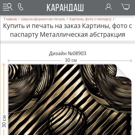
Главная
/
Широкоформатная печать
/
Картины, фото с паспарту
/
Купить и печать на заказ Картины, фото с
паспарту Металлическая абстракция
Дизайн №08903
30 см
30 см