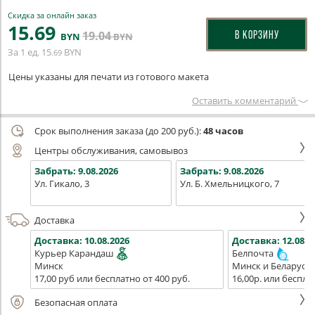
Скидка за онлайн заказ
15
.69
19
.04
В КОРЗИНУ
BYN
BYN
За 1 ед.
15
BYN
.69
Цены указаны для печати из готового макета
Оставить комментарий
Срок выполнения заказа (до 200 руб.):
48 часов
Центры обслуживания, самовывоз
Забрать:
9.08.2026
Забрать:
9.08.2026
Ул. Гикало, 3
Ул. Б. Хмельницкого, 7
Доставка
Доставка:
10.08.2026
Доставка:
12.08.2
Курьер Карандаш
Белпочта
Минск
Минск и Беларусь
17,00 руб или бесплатно от 400 руб.
16,00р. или беспла
Безопасная оплата