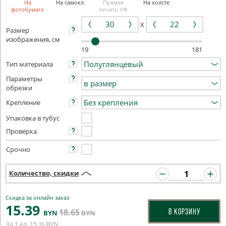
На
На самокл.
Прямая
На холсте
фотобумаге
печать УФ
X
Размер
изображения, см
19
181
Тип материала
Параметры
обрезки
Крепление
Упаковка в тубус
Проверка
Срочно
Количество, скидки
Скидка за онлайн заказ
15
.39
18
.65
В КОРЗИНУ
BYN
BYN
За 1 ед.
15
BYN
.39