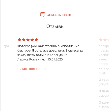
Оставить отзыв
Отзывы
айнера
Фотографии качественные, исполнение
прекрас
быстрое. Я осталась довольна. Буда всегда
прекрас
заказывать только в Карандаше
креплен
Лариса Романчук
15.01.2025
качеств
репроду
некуда)
Читать полностью
красовс
О това
услуга 
О печа
высоко
О каче
высоко