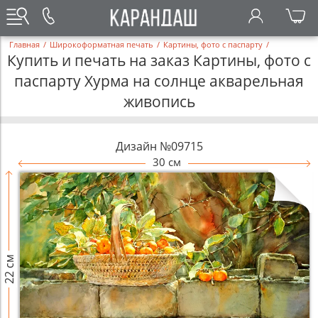
Главная
/
Широкоформатная печать
/
Картины, фото с паспарту
/
Купить и печать на заказ Картины, фото с
паспарту Хурма на солнце акварельная
живопись
Дизайн №09715
30 см
22 см