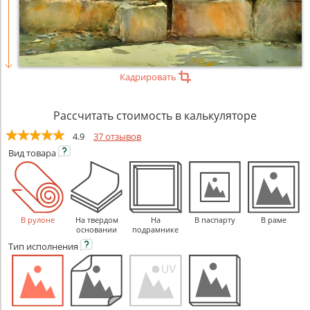
Кадрировать
Рассчитать стоимость в калькуляторе
4.9
37 отзывов
Вид
товара
В рулоне
На твердом
На
В паспарту
В раме
основании
подрамнике
Тип
исполнения