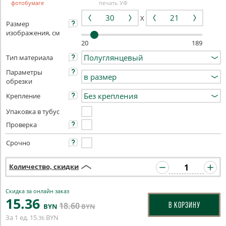
фотобумаге
печать УФ
X
Размер
изображения, см
20
189
Тип материала
Параметры
обрезки
Крепление
Упаковка в тубус
Проверка
Срочно
Количество, скидки
Скидка за онлайн заказ
15
.36
18
.60
В КОРЗИНУ
BYN
BYN
За 1 ед.
15
BYN
.36