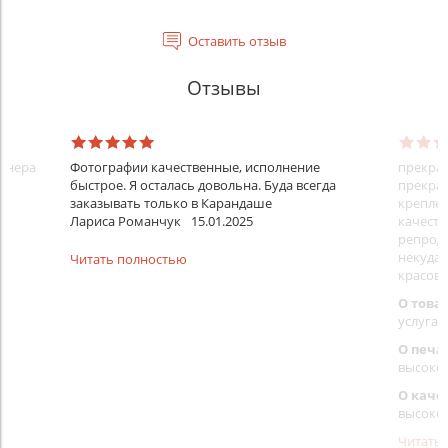
Оставить отзыв
Отзывы
айнера
Фотографии качественные, исполнение
прекрас
быстрое. Я осталась довольна. Буда всегда
прекрас
заказывать только в Карандаше
креплен
Лариса Романчук
15.01.2025
качеств
репроду
некуда)
Читать полностью
красовс
О това
услуга 
О печа
высоко
О каче
высоко
Читать