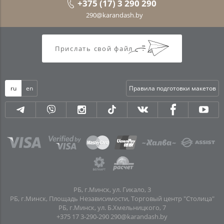
+375 (17) 3 290 290
290@karandash.by
Прислать свой файл
ru
en
Правила подготовки макетов
РБ, г.Минск, ул. Гикало, 3
РБ, г.Минск, Площадь Независимости, Торговый центр "Столица"
РБ, г.Минск, ул. Б.Хмельницкого, 7
+375 17 3-290-290
290@karandash.by