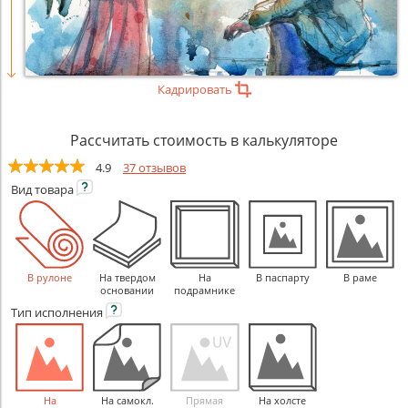
Кадрировать
Рассчитать стоимость в калькуляторе
4.9
37 отзывов
Вид
товара
В рулоне
На твердом
На
В паспарту
В раме
основании
подрамнике
Тип
исполнения
На
На самокл.
Прямая
На холсте