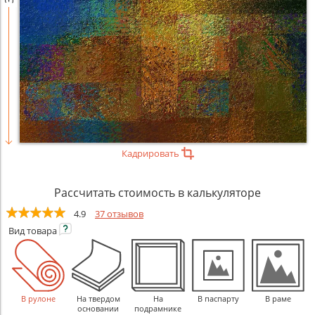
Кадрировать
Рассчитать стоимость в калькуляторе
4.9
37 отзывов
Вид
товара
В рулоне
На твердом
На
В паспарту
В раме
основании
подрамнике