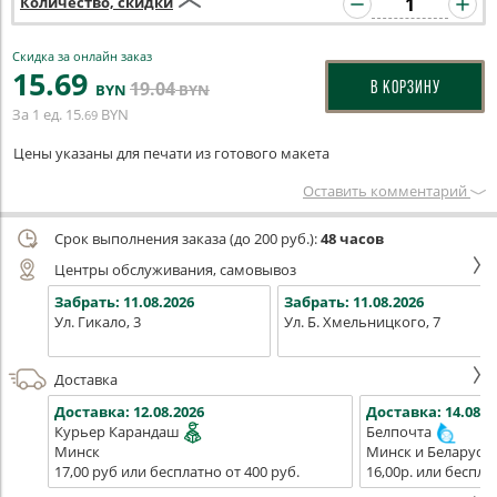
Количество, скидки
Скидка за онлайн заказ
15
.69
19
.04
В КОРЗИНУ
BYN
BYN
За 1 ед.
15
BYN
.69
Цены указаны для печати из готового макета
Оставить комментарий
Срок выполнения заказа (до 200 руб.):
48 часов
Центры обслуживания, самовывоз
Забрать:
11.08.2026
Забрать:
11.08.2026
Ул. Гикало, 3
Ул. Б. Хмельницкого, 7
Доставка
Доставка:
12.08.2026
Доставка:
14.08.2
Курьер Карандаш
Белпочта
Минск
Минск и Беларусь
17,00 руб или бесплатно от 400 руб.
16,00р. или беспла