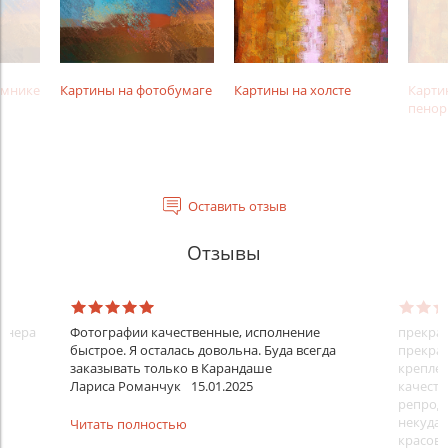
амнике
Картины на фотобумаге
Картины на холсте
Карти
пенор
Оставить отзыв
Отзывы
айнера
Фотографии качественные, исполнение
прекрас
быстрое. Я осталась довольна. Буда всегда
прекрас
заказывать только в Карандаше
креплен
Лариса Романчук
15.01.2025
качеств
репроду
некуда)
Читать полностью
красовс