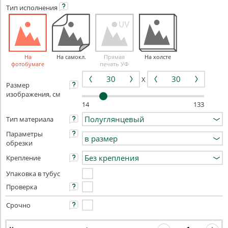
Тип
исполнения
На
На самокл.
Прямая
На холсте
фотобумаге
печать УФ
X
Размер
изображения, см
14
133
Тип материала
Параметры
обрезки
Крепление
Упаковка в тубус
Проверка
Срочно