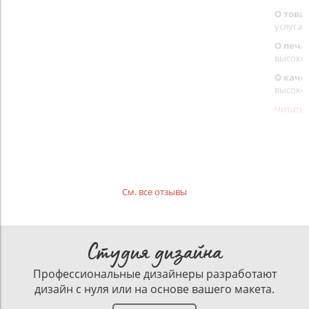
О това
услуга 
О печа
высоко
О каче
высоко
Читать
См. все отзывы
Студия дизайна
Профессиональные дизайнеры разработают
дизайн с нуля или на основе вашего макета.