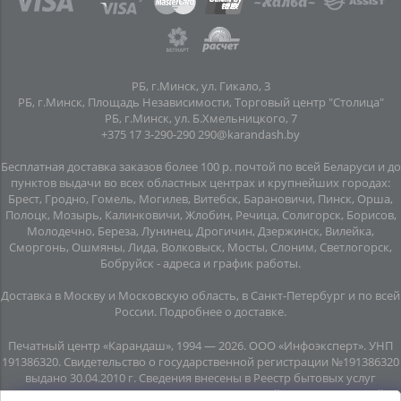
РБ, г.Минск, ул. Гикало, 3
РБ, г.Минск, Площадь Независимости, Торговый центр "Столица"
РБ, г.Минск, ул. Б.Хмельницкого, 7
+375 17 3-290-290
290@karandash.by
Бесплатная доставка заказов более 100 р. почтой по всей Беларуси и до
пунктов выдачи во всех областных центрах и крупнейших городах:
Брест, Гродно, Гомель, Могилев, Витебск, Барановичи, Пинск, Орша,
Полоцк, Мозырь, Калинковичи, Жлобин, Речица, Солигорск, Борисов,
Молодечно, Береза, Лунинец, Дрогичин, Дзержинск, Вилейка,
Сморгонь, Ошмяны, Лида, Волковыск, Мосты, Слоним, Светлогорск,
Бобруйск -
адреса и график работы
.
Доставка в Москву и Московскую область, в Санкт-Петербург и по всей
Росcии.
Подробнее о доставке
.
Печатный центр «Карандаш», 1994 — 2026. ООО «Инфоэксперт». УНП
191386320. Свидетельство о государственной регистрации №191386320
выдано 30.04.2010 г. Сведения внесены в Реестр бытовых услуг
08.06.2015г. (свидетельство №20445). Почтовый адрес: подземный