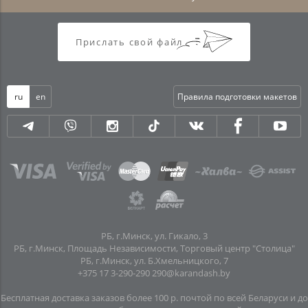
Прислать свой файл
ru
en
Правила подготовки макетов
РБ, г.Минск, ул. Гикало, 3
РБ, г.Минск, Площадь Независимости, Торговый центр "Столица"
РБ, г.Минск, ул. Б.Хмельницкого, 7
+375 17 3-290-290
290@karandash.by
Бесплатная доставка заказов более 100 р. почтой по всей Беларуси и до