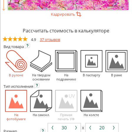
Кадрировать
Рассчитать стоимость в калькуляторе
4.9
37 отзывов
Вид
товара
В рулоне
На твердом
На
В паспарту
В раме
основании
подрамнике
Тип
исполнения
На
На самокл.
Прямая
На холсте
фотобумаге
печать УФ
X
Размер