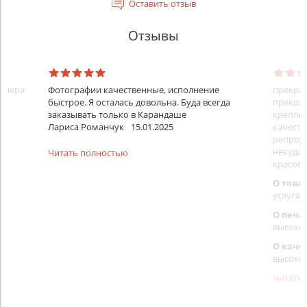
Оставить отзыв
Отзывы
айнера
Фотографии качественные, исполнение
прекрас
быстрое. Я осталась довольна. Буда всегда
прекрас
заказывать только в Карандаше
креплен
Лариса Романчук
15.01.2025
качеств
репроду
некуда)
Читать полностью
красовс
О това
услуга 
О печа
высоко
О каче
высоко
Читать