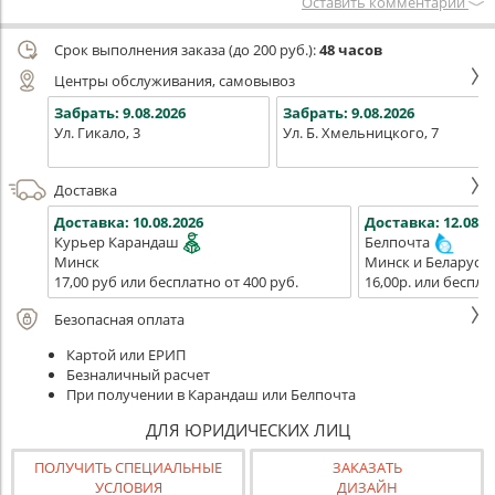
Оставить комментарий
Срок выполнения заказа (до 200 руб.):
48 часов
Центры обслуживания, самовывоз
Забрать:
9.08.2026
Забрать:
9.08.2026
Ул. Гикало, 3
Ул. Б. Хмельницкого, 7
Доставка
Доставка:
10.08.2026
Доставка:
12.08.2
Курьер Карандаш
Белпочта
Минск
Минск и Беларусь
17,00 руб или бесплатно от 400 руб.
16,00р. или беспла
Безопасная оплата
Картой или ЕРИП
Безналичный расчет
При получении в Карандаш или Белпочта
ДЛЯ ЮРИДИЧЕСКИХ ЛИЦ
ПОЛУЧИТЬ СПЕЦИАЛЬНЫЕ
ЗАКАЗАТЬ
УСЛОВИЯ
ДИЗАЙН