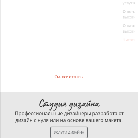
услуга 
О печа
высоко
О каче
высоко
Читать
См. все отзывы
Студия дизайна
Профессиональные дизайнеры разработают
дизайн с нуля или на основе вашего макета.