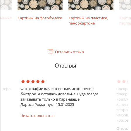
амнике
Картины на фотобумаге
Картины на пластике,
Карти
пеноркартоне
паспа
Оставить отзыв
Отзывы
айнера
Фотографии качественные, исполнение
прекрас
быстрое. Я осталась довольна. Буда всегда
прекрас
заказывать только в Карандаше
креплен
Лариса Романчук
15.01.2025
качеств
репроду
некуда)
Читать полностью
красовс
О това