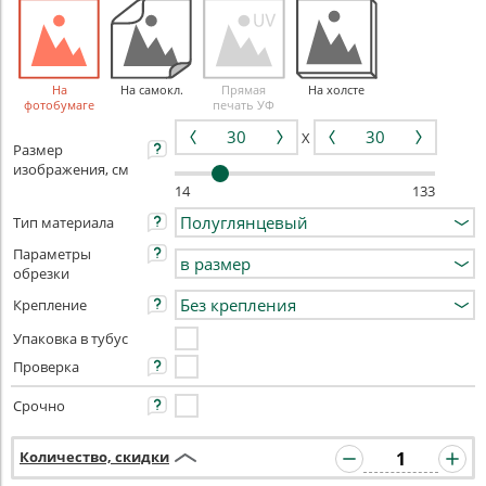
На
На самокл.
Прямая
На холсте
фотобумаге
печать УФ
X
Размер
изображения, см
14
133
Тип материала
Параметры
обрезки
Крепление
Упаковка в тубус
Проверка
Срочно
Количество, скидки