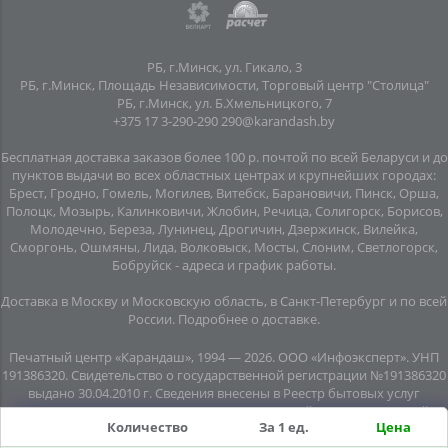
РБ, г.Минск, ул. Гикало, 3
РБ, г.Минск, Площадь Независимости, Торговый центр "Столица"
РБ, г.Минск, ул. Б.Хмельницкого, 7
+375 17 3-290-290
290@karandash.by
Бесплатная доставка заказов более 100 р. почтой по всей Беларуси и до
пунктов выдачи во всех областных центрах и крупнейших городах:
Брест, Гродно, Гомель, Могилев, Витебск, Барановичи, Пинск, Орша,
Полоцк, Мозырь, Калинковичи, Жлобин, Речица, Солигорск, Борисов,
Молодечно, Береза, Лунинец, Дрогичин, Дзержинск, Вилейка,
Сморгонь, Ошмяны, Лида, Волковыск, Мосты, Слоним, Светлогорск,
Бобруйск -
адреса и график работы
.
Доставка в Москву и Московскую область, в Санкт-Петербург и по всей
Росcии.
Подробнее о доставке
.
Печатный центр «Карандаш», 1994 — 2026. ООО «Инфоэксперт». УНП
191386320. Свидетельство о государственной регистрации №191386320
выдано 30.04.2010 г. Сведения внесены в Реестр бытовых услуг
08.06.2015г. (свидетельство №20445). Почтовый адрес: подземный
Количество
За 1 ед.
Цена
переход №8, помещение №7, пл. Независимости, г. Минск, 220030.
Юридический адрес: пл. Независимости, подземный переход № 8,