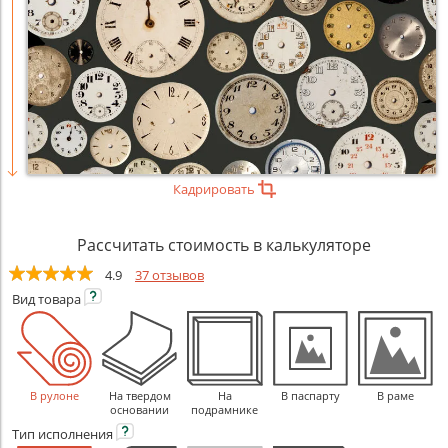
Кадрировать
Рассчитать стоимость в калькуляторе
4.9
37 отзывов
Вид
товара
В рулоне
На твердом
На
В паспарту
В раме
основании
подрамнике
Тип
исполнения