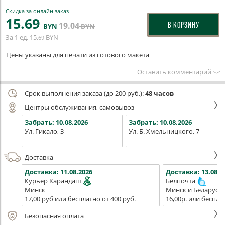
Скидка за онлайн заказ
15
.69
19
.04
В КОРЗИНУ
BYN
BYN
За 1 ед.
15
BYN
.69
Цены указаны для печати из готового макета
Оставить комментарий
Срок выполнения заказа (до 200 руб.):
48 часов
Центры обслуживания, самовывоз
Забрать:
10.08.2026
Забрать:
10.08.2026
Ул. Гикало, 3
Ул. Б. Хмельницкого, 7
Доставка
Доставка:
11.08.2026
Доставка:
13.08.2
Курьер Карандаш
Белпочта
Минск
Минск и Беларусь
17,00 руб или бесплатно от 400 руб.
16,00р. или беспла
Безопасная оплата