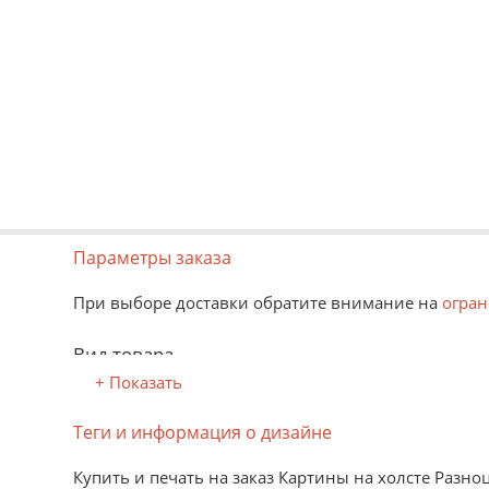
Параметры заказа
При выборе доставки обратите внимание на
огран
Вид товара
+ Показать
В рулоне
Распечатанное изображение можно многократно сво
Теги и информация о дизайне
На твердом основании
Изображение наклеено на твердую основу: пластик
Купить и печать на заказ Картины на холсте Разно