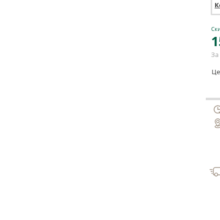
К
Ски
1
За 
Це