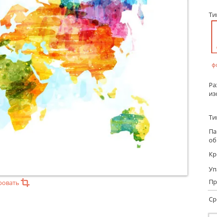
Т
ф
Ра
из
Ти
Па
об
Кр
Уп
Пр
ровать
Ср