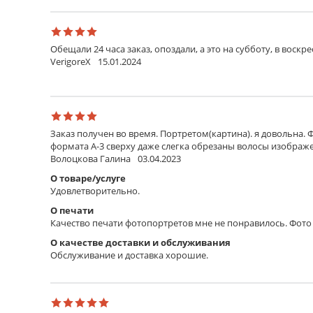
Стекло антибликовое
Стекло с зернистой текстурой, максимально умень
Стекло музейноe
Обещали 24 часа заказ, опоздали, а это на субботу, в воскр
Невидимое стекло с УФ-фильтром, оберегает карти
VerigoreX
15.01.2024
Ламинирование
Ламинирование
Покрытие прозрачной пленкой. Защищает от внеш
Заказ получен во время. Портретом(картина). я довольна. 
формата А-3 сверху даже слегка обрезаны волосы изображен
Основание
Волоцкова Галина
03.04.2023
Пенокартон 10 мм
О товаре/услуге
Удовлетворительно.
Легкая и прочная сэндвич-панель из вспененного 
самоклеящейся пленке.
О печати
Качество печати фотопортретов мне не понравилось. Фото 
Пластик 4 мм
Легкий и прочный материал, используется как в по
О качестве доставки и обслуживания
Обслуживание и доставка хорошие.
Крепление
Без крепления
Продукт не комплектуется креплением для монтажа