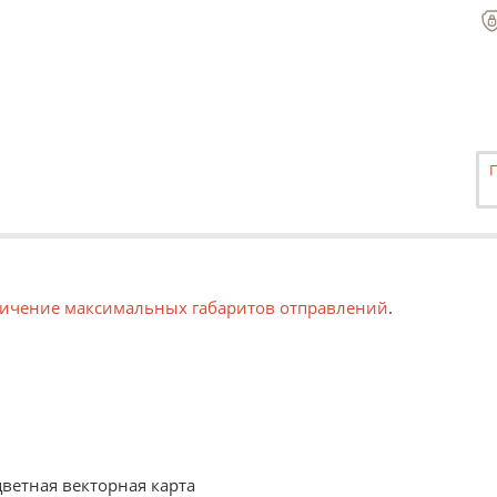
ичение максимальных габаритов отправлений
.
рачивать в рулон. Такой вариант удобен, например, для т
 или пенокартон. Такой вариант может быть использован ка
цветная векторная карта