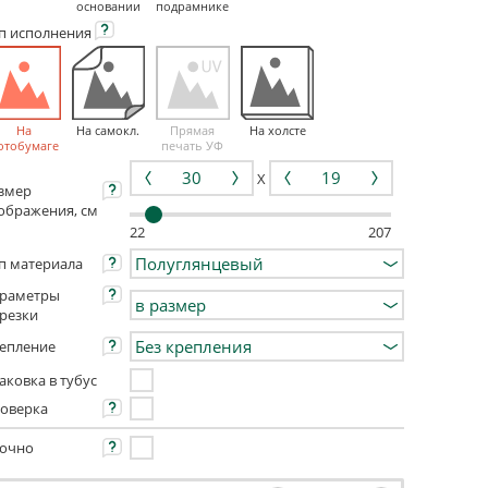
основании
подрамнике
ип
исполнения
На
На самокл.
Прямая
На холсте
отобумаге
печать УФ
X
змер
ображения, см
22
207
п материала
раметры
резки
епление
аковка в тубус
оверка
очно