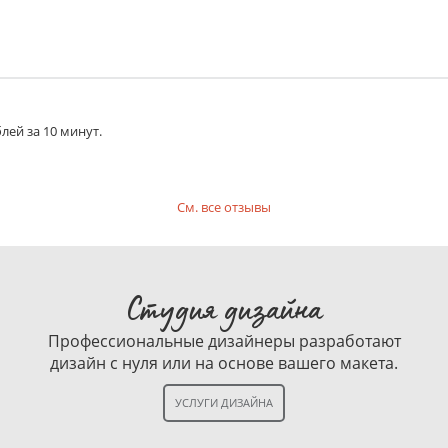
ой мастерской.
епления на стену. Придает продукту законченный вид. В ко
лей за 10 минут.
 на распечатке, придавая продукту законченный вид – вам 
 использовать его с разными картинами, постерами. Цвет п
См. все отзывы
н с обратной стороны, надежно
Держатель пластико
листа пластика.
Студия дизайна
мплекте 6 полосок. Одна пара выдерживает вес до 1,35 кг..
Профессиональные дизайнеры разработают
дизайн с нуля или на основе вашего макета.
риала. Цвет - черный.