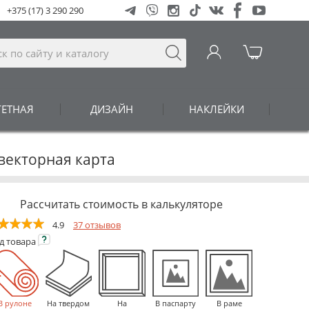
+375 (17) 3 290 290
ГЕТНАЯ
ДИЗАЙН
НАКЛЕЙКИ
 векторная карта
Рассчитать стоимость в калькуляторе
4.9
37 отзывов
ид
товара
В рулоне
На твердом
На
В паспарту
В раме