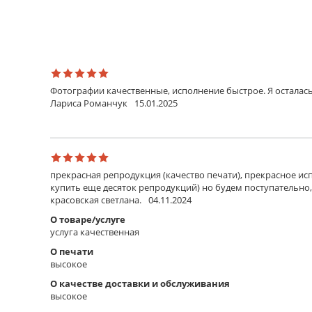
На твердом основании
Если опция не выбрана, то распечатанное изображ
выполняется по периметру двухсторонней клеевой 
усиливается задником из пенокартона толщиной 3
Параметры обрезки
Фотографии качественные, исполнение быстрое. Я осталась
Лариса Романчук
15.01.2025
Обрезка в размер
Обрезка материала выполняется в выбранный раз
Обрезка с полями 5 см
Обрезка материала выполняется с полями по 5 см 
прекрасная репродукция (качество печати), прекрасное исп
Обрезка с полями 10 см
купить еще десяток репродукций) но будем поступательно,
Обрезка материала выполняется с полями по 10 см
красовская светлана.
04.11.2024
О товаре/услуге
Стекло
услуга качественная
Оргстекло
О печати
Прозрачный пластик, материал менее хрупкий, чем 
высокое
Стекло обычное
О качестве доставки и обслуживания
Стандартное стекло, подходит для всех видов рабо
высокое