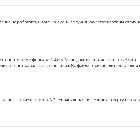
шает отражение света. Толщина 2 мм.
есенье не работают, и того на 3 день получил, качество картины отличн
ну от воздействия дневного света. Толщина 2 мм.
них воздействий, придает презентабельный вид.
Фотопортретами формата А-4 и А-3 я не довольна - очень светлые фото
ия, т.е. не правильная экспозиция. На файле - оригинале над головой 
полиуретана, покрытая с обеих сторон белым картоном. На 
очень светлые и формат А-3 неправильная экспозиция - сверху не хват
мещении, так и на улице. На пластик наклеивается распеча
 на стену.