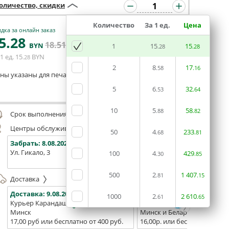
оличество, скидки
Количество
За 1 ед.
Цена
дка за онлайн заказ
5
.28
18
.51
В КОРЗИНУ
BYN
BYN
1
15
15
.28
.28
1 ед.
15
BYN
.28
2
8
17
.58
.16
ны указаны для печати из готового макета
5
6
32
.53
.64
Оставить комментарий
10
5
58
.88
.82
Срок выполнения заказа (до 200 руб.):
48 часов
Центры обслуживания, самовывоз
50
4
233
.68
.81
Забрать:
8.08.2026
Забрать:
8.08.2026
Забрат
Ул. Гикало, 3
Ул. Б. Хмельницкого, 7
Площадь
100
4
429
.30
.85
(ТЦ "Сто
500
2
1
407
.81
.15
Доставка
Доставка:
9.08.2026
Доставка:
11.08.2026 - 13.0
1000
2
2
610
.61
.65
Курьер Карандаш
Белпочта
Минск
Минск и Беларусь
17,00 руб или бесплатно от 400 руб.
16,00р. или бесплатно от 10