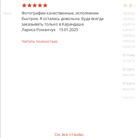
айнера
Фотографии качественные, исполнение
прекрас
быстрое. Я осталась довольна. Буда всегда
прекрас
заказывать только в Карандаше
креплен
Лариса Романчук
15.01.2025
качеств
репроду
некуда)
Читать полностью
красовс
О това
услуга 
О печа
высоко
О каче
высоко
Читать
См. все отзывы