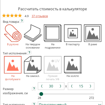
Рассчитать стоимость в калькуляторе
4.9
37 отзывов
Вид
товара
В рулоне
На твердом
На
В паспарту
В раме
основании
подрамнике
Тип
исполнения
На
На самокл.
Прямая
На холсте
фотобумаге
печать УФ
X
Размер
изображения, см
28
272
Тип материала