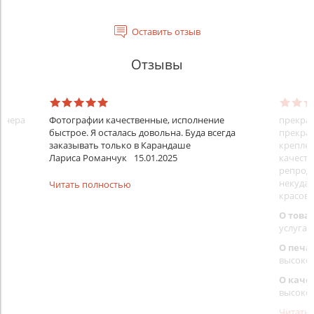
Оставить отзыв
Отзывы
айнера
Фотографии качественные, исполнение
прекрас
быстрое. Я осталась довольна. Буда всегда
прекрас
заказывать только в Карандаше
креплен
Лариса Романчук
15.01.2025
качеств
репроду
некуда)
Читать полностью
красовс
О това
услуга 
О печа
высоко
О каче
высоко
Читать