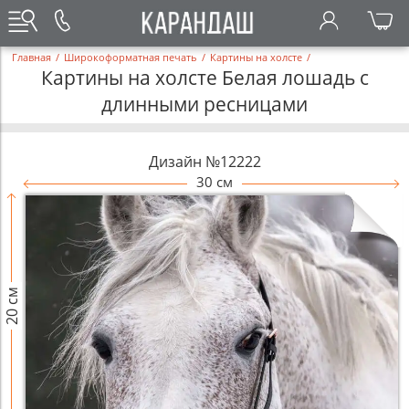
Главная
/
Широкоформатная печать
/
Картины на холсте
/
Картины на холсте Белая лошадь с
длинными ресницами
Дизайн №12222
30 см
20 см