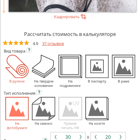
Кадрировать
Рассчитать стоимость в калькуляторе
4.9
37 отзывов
Вид
товара
В рулоне
На твердом
На
В паспарту
В раме
основании
подрамнике
Тип
исполнения
На
На самокл.
Прямая
На холсте
фотобумаге
печать УФ
X