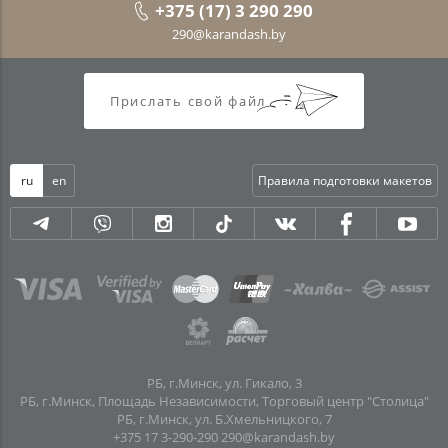
+375 (17) 3 290 290
290@karandash.by
Прислать свой файл
ru
en
Правила подготовки макетов
РБ, г.Минск, ул. Гикало, 3
РБ, г.Минск, Площадь Независимости, Торговый центр "Столица"
РБ, г.Минск, ул. Б.Хмельницкого, 7
+375 17 3-290-290
290@karandash.by