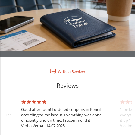
Write a Rewiew
Reviews
:
Good afternoon! I ordered coupons in Pencil
"I order
te. The
according to my layout. Everything was done
everythi
efficiently and on time. I recommend it!
it up "Pe
Verba Verba
14.07.2025
Vladimi