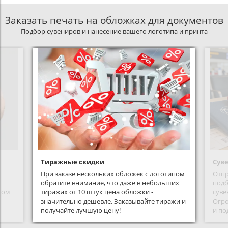
Заказать печать на обложках для документов
Подбор сувениров и нанесение вашего логотипа и принта
Тиражные скидки
Сув
При заказе нескольких обложек с логотипом
Отпр
обратите внимание, что даже в небольших
подб
том
тиражах от 10 штук цена обложки -
суве
значительно дешевле. Заказывайте тиражи и
Огро
получайте лучшую цену!
и по