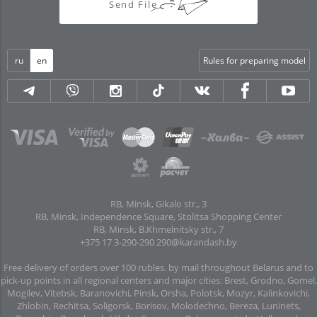
Send File
ru
en
Rules for preparing model
RB, Minsk, Gikalo str., 3
RB, Minsk, Independence Square, Stolitsa Shopping Center
RB, Minsk, B.Khmelnitsky str., 7
+375 17 3-290-290
290@karandash.by
Free delivery of orders over 100 rubles. by mail throughout Belarus and to
pick-up points in all regional centers and major cities: Brest, Grodno, Gomel,
Mogilev, Vitebsk, Baranovichi, Pinsk, Orsha, Polotsk, Mozyr, Kalinkovichi,
Zhlobin, Rechitsa, Soligorsk, Borisov, Molodechno, Bereza, Luninets,