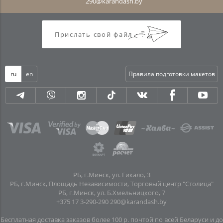
290@karandash.by
Прислать свой файл
ru
en
Правила подготовки макетов
РБ, г.Минск, ул. Гикало, 3
РБ, г.Минск, Площадь Независимости, Торговый центр "Столица"
РБ, г.Минск, ул. Б.Хмельницкого, 7
+375 17 3-290-290
290@karandash.by
Бесплатная доставка заказов более 100 р. почтой по всей Беларуси и до