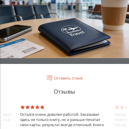
Оставить отзыв
Отзывы
андаше
Остался очень доволен работой. Заказывал
Заказыв
но и в
здесь не только книгу, но и раньше печатал
получил
свои карты, результат всегда отличный. Книга
что жур