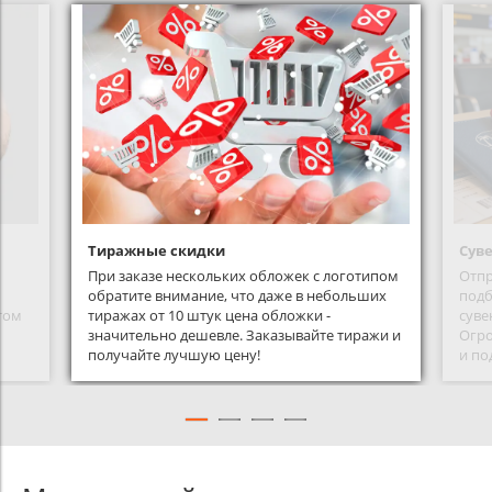
Тиражные скидки
Сув
При заказе нескольких обложек с логотипом
Отпр
обратите внимание, что даже в небольших
подб
том
тиражах от 10 штук цена обложки -
суве
значительно дешевле. Заказывайте тиражи и
Огро
получайте лучшую цену!
и по