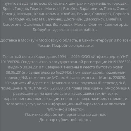
пунктов выдачи во всех областных центрах и крупнейших городах:
Брест, Гродно, Гомель, Могилев, Витебск, Барановичи, Пинск, Орша,
Полоцк, Мозырь, Калинковичи, Жлобин, Речица, Солигорск, Борисов,
Молодечно, Береза, Лунинец, Дрогичин, Дзержинск, Вилейка,
Сморгонь, Ошмяны, Лида, Волковыск, Мосты, Слоним, Светлогорск,
Бобруйск -
адреса и график работы
.
Доставка в Москву и Московскую область, в Санкт-Петербург и по всей
Росcии.
Подробнее о доставке
.
Печатный центр «Карандаш», 1994 — 2026. ООО «Инфоэксперт». УНП
191386320. Свидетельство о государственной регистрации №191386320
выдано 30.04.2010 г. Сведения внесены в Реестр бытовых услуг
08.06.2015г. (свидетельство №20445). Почтовый адрес: подземный
переход №8, помещение №7, пл. Независимости, г. Минск, 220030.
Юридический адрес: пл. Независимости, подземный переход № 8,
помещение № 10, г.Минск, 220030. Все права защищены. Информация,
размещенная на данном сайте, касающаяся технических
характеристик, комплектации, внешнего вида, наличия, стоимости
товаров и услуг, носит информационный характер и не является
публичной офертой.
Политика обработки персональных данных
Договор публичной оферты