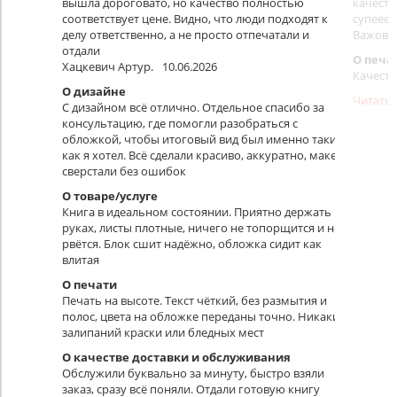
вышла дороговато, но качество полностью
качеств
соответствует цене. Видно, что люди подходят к
супеее
делу ответственно, а не просто отпечатали и
Важова 
отдали
О печа
Хацкевич Артур.
10.06.2026
Качест
О дизайне
Читать
С дизайном всё отлично. Отдельное спасибо за
консультацию, где помогли разобраться с
обложкой, чтобы итоговый вид был именно таким,
как я хотел. Всё сделали красиво, аккуратно, макет
сверстали без ошибок
О товаре/услуге
Книга в идеальном состоянии. Приятно держать в
руках, листы плотные, ничего не топорщится и не
рвётся. Блок сшит надёжно, обложка сидит как
влитая
О печати
Печать на высоте. Текст чёткий, без размытия и
полос, цвета на обложке переданы точно. Никаких
залипаний краски или бледных мест
О качестве доставки и обслуживания
Обслужили буквально за минуту, быстро взяли
заказ, сразу всё поняли. Отдали готовую книгу