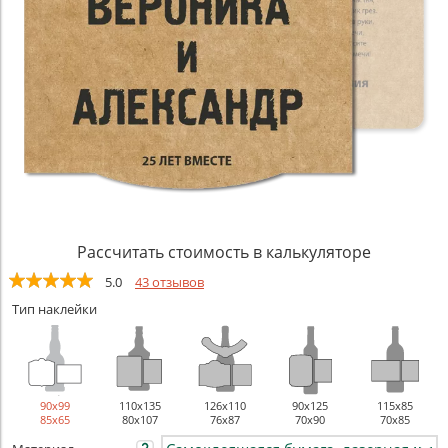
Рассчитать стоимость в калькуляторе
5.0
43 отзывов
Тип наклейки
90х99
110х135
126х110
90х125
115х85
85x65
80x107
76x87
70x90
70x85