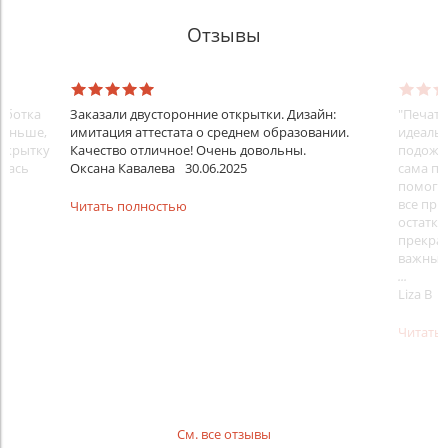
Отзывы
аботка
Заказали двусторонние открытки. Дизайн:
"Печата
меньше,
имитация аттестата о среднем образовании.
идеальн
открытку
Качество отличное! Очень довольны.
подожда
илась
Оксана Кавалева
30.06.2025
сама пр
помогла
все при
Читать полностью
остатко
прекрас
важным 
...
Liza B
Читать
См. все отзывы