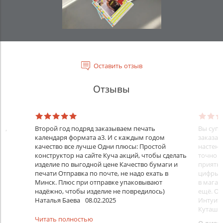
Оставить отзыв
Отзывы
ть,
Второй год подряд заказываем печать
Вы супе
календаря формата а3. И с каждым годом
заказал
качество все лучше Одни плюсы: Простой
настенн
конструктор на сайте Куча акций, чтобы сделать
точно в
изделие по выгодной цене Качество бумаги и
приятна
печати Отправка по почте, не надо ехать в
цифры н
Минск. Плюс при отправке упаковывают
в магаз
надёжно, чтобы изделие не повредилось)
ещё. Оч
Наталья Баева
08.02.2025
Интуит
Куташен
Читать полностью