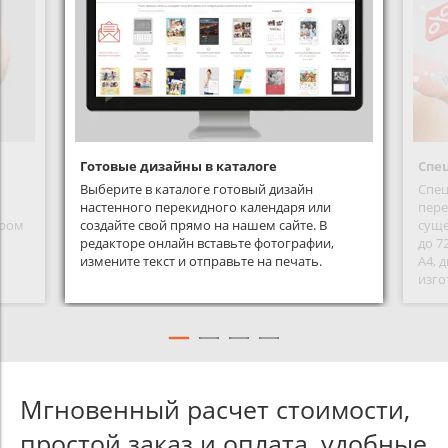
Готовые дизайны в каталоге
Спе
Выберите в каталоге готовый дизайн
Спец
настенного перекидного календаря или
пере
ером
создайте свой прямо на нашем сайте. В
суще
редакторе онлайн вставьте фотографии,
до 7
измените текст и отправьте на печать.
А4, 
изго
Мгновенный расчет стоимости,
простой заказ и оплата, удобные