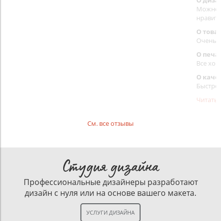
О диза
Можно в
нравит
О това
Очень 
О печа
Все хор
О каче
Быстро
Читать
См. все отзывы
Студия дизайна
Профессиональные дизайнеры разработают
дизайн с нуля или на основе вашего макета.