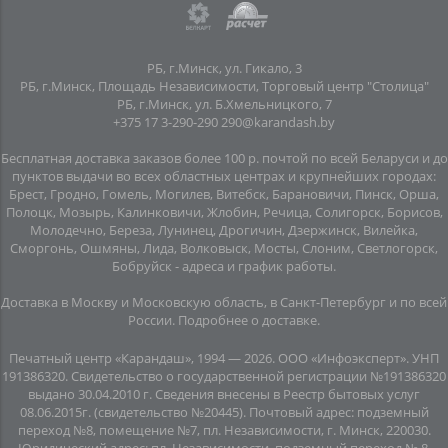
РБ, г.Минск, ул. Гикало, 3
РБ, г.Минск, Площадь Независимости, Торговый центр "Столица"
РБ, г.Минск, ул. Б.Хмельницкого, 7
+375 17 3-290-290
290@karandash.by
Бесплатная доставка заказов более 100 р. почтой по всей Беларуси и до
пунктов выдачи во всех областных центрах и крупнейших городах:
Брест, Гродно, Гомель, Могилев, Витебск, Барановичи, Пинск, Орша,
Полоцк, Мозырь, Калинковичи, Жлобин, Речица, Солигорск, Борисов,
Молодечно, Береза, Лунинец, Дрогичин, Дзержинск, Вилейка,
Сморгонь, Ошмяны, Лида, Волковыск, Мосты, Слоним, Светлогорск,
Бобруйск -
адреса и график работы
.
Доставка в Москву и Московскую область, в Санкт-Петербург и по всей
Росcии.
Подробнее о доставке
.
Печатный центр «Карандаш», 1994 — 2026. ООО «Инфоэксперт». УНП
191386320. Свидетельство о государственной регистрации №191386320
выдано 30.04.2010 г. Сведения внесены в Реестр бытовых услуг
08.06.2015г. (свидетельство №20445). Почтовый адрес: подземный
переход №8, помещение №7, пл. Независимости, г. Минск, 220030.