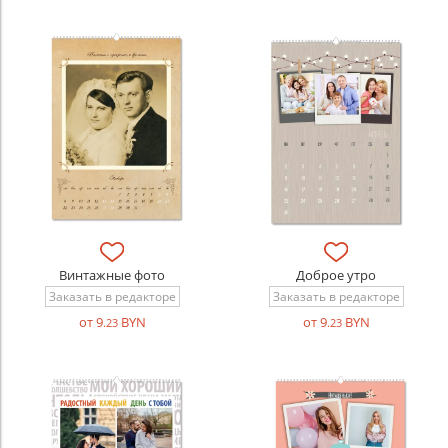
Винтажные фото
Доброе утро
Заказать в редакторе
Заказать в редакторе
от 9
BYN
от 9
BYN
.23
.23