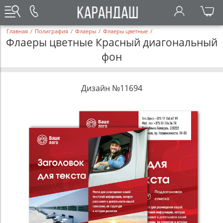
Главная
/
Полиграфия
/
Флаеры
/
Флаеры цветные
/
Флаеры цветные Красный диагональный
фон
Дизайн №11694