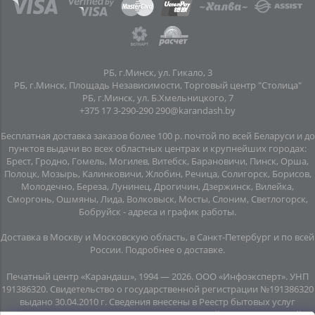
РБ, г.Минск, ул. Гикало, 3
РБ, г.Минск, Площадь Независимости, Торговый центр "Столица"
РБ, г.Минск, ул. Б.Хмельницкого, 7
+375 17 3-290-290
290@karandash.by
Бесплатная доставка заказов более 100 р. почтой по всей Беларуси и до
пунктов выдачи во всех областных центрах и крупнейших городах:
Брест, Гродно, Гомель, Могилев, Витебск, Барановичи, Пинск, Орша,
Полоцк, Мозырь, Калинковичи, Жлобин, Речица, Солигорск, Борисов,
Молодечно, Береза, Лунинец, Дрогичин, Дзержинск, Вилейка,
Сморгонь, Ошмяны, Лида, Волковыск, Мосты, Слоним, Светлогорск,
Бобруйск -
адреса и график работы
.
Доставка в Москву и Московскую область, в Санкт-Петербург и по всей
Росcии.
Подробнее о доставке
.
Печатный центр «Карандаш», 1994 — 2026. ООО «Инфоэксперт». УНП
191386320. Свидетельство о государственной регистрации №191386320
выдано 30.04.2010 г. Сведения внесены в Реестр бытовых услуг
08.06.2015г. (свидетельство №20445). Почтовый адрес: подземный