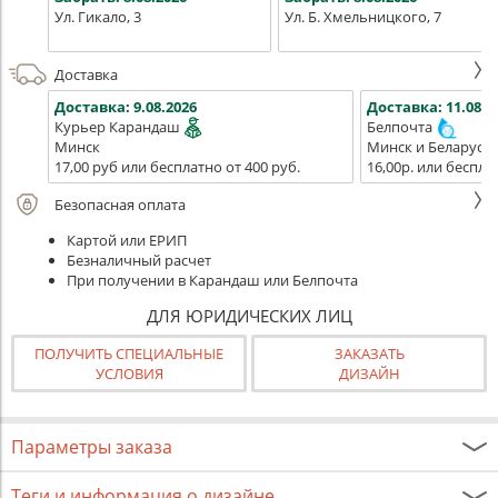
Ул. Гикало, 3
Ул. Б. Хмельницкого, 7
Доставка
Доставка:
9.08.2026
Доставка:
11.08.2
Курьер Карандаш
Белпочта
Минск
Минск и Беларусь
17,00 руб или бесплатно от 400 руб.
16,00р. или беспла
Безопасная оплата
Картой или ЕРИП
Безналичный расчет
При получении в Карандаш или Белпочта
ДЛЯ ЮРИДИЧЕСКИХ ЛИЦ
ПОЛУЧИТЬ СПЕЦИАЛЬНЫЕ
ЗАКАЗАТЬ
УСЛОВИЯ
ДИЗАЙН
Параметры заказа
Теги и информация о дизайне