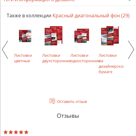
Также в коллекции
Красный диагональный фон (29)
ки
Листовки
Листовки
Листовки
Листовки
Лист
ости,
цветные
двухсторонние
односторонние
на
рек
менты
дизайнерской
бумаге
Оставить отзыв
Отзывы