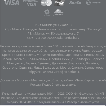
РБ, г.Минск, ул. Гикало, 3
РБ, г.Минск, Площадь Независимости, Торговый центр "Столица"
РБ, г.Минск, ул. Б.Хмельницкого, 7
+375 17 3-290-290
290@karandash.by
Бесплатная доставка заказов более 100 р. почтой по всей Беларуси и до
пунктов выдачи во всех областных центрах и крупнейших городах:
Брест, Гродно, Гомель, Могилев, Витебск, Барановичи, Пинск, Орша,
Полоцк, Мозырь, Калинковичи, Жлобин, Речица, Солигорск, Борисов,
Молодечно, Береза, Лунинец, Дрогичин, Дзержинск, Вилейка,
Сморгонь, Ошмяны, Лида, Волковыск, Мосты, Слоним, Светлогорск,
Бобруйск -
адреса и график работы
.
Доставка в Москву и Московскую область, в Санкт-Петербург и по всей
Росcии.
Подробнее о доставке
.
Печатный центр «Карандаш», 1994 — 2026. ООО «Инфоэксперт». УНП
191386320. Свидетельство о государственной регистрации №191386320
выдано 30.04.2010 г. Сведения внесены в Реестр бытовых услуг