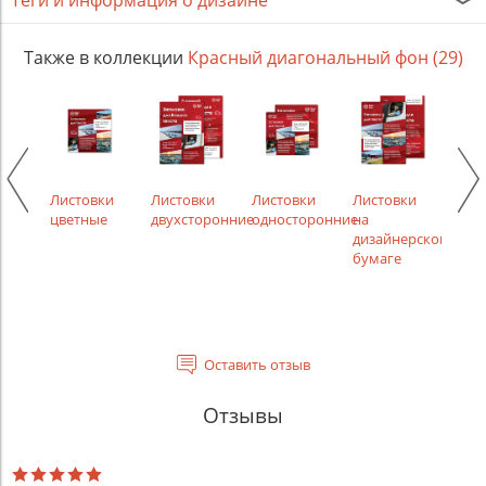
Теги и информация о дизайне
Также в коллекции
Красный диагональный фон (29)
ки
Листовки
Листовки
Листовки
Листовки
Лист
ости,
цветные
двухсторонние
односторонние
на
рек
менты
дизайнерской
бумаге
Оставить отзыв
Отзывы