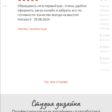
нная.
Обращаюсь не в первый раз , очень удобно
Каранда
оформить заказ онлайн и забрать его по
обращал
готовности. Качество всегда на высоте!
качеств
Натали К
05.08.2024
клиенту
помогут
Раковец
Читать полностью
О това
Всё на 
О печа
10 из 10
О каче
10 из 10
Читать
См. все отзывы
Студия дизайна
Профессиональные дизайнеры разработают