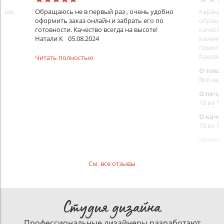
нная.
Обращаюсь не в первый раз , очень удобно
Каранда
оформить заказ онлайн и забрать его по
обращал
готовности. Качество всегда на высоте!
качеств
Натали К
05.08.2024
клиенту
помогут
Раковец
Читать полностью
О това
Всё на 
О печа
10 из 10
О каче
10 из 10
Читать
См. все отзывы
Студия дизайна
Профессиональные дизайнеры разработают