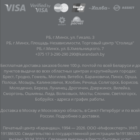
РБ, г.Минск, ул. Гикало, 3
РБ, г.Минск, Площадь Независимости, Торговый центр "Столица"
РБ, г.Минск, ул. Б.Хмельницкого, 7
+375 17 3-290-290
290@karandash.by
Бесплатная доставка заказов более 100 р. почтой по всей Беларуси и до
пунктов выдачи во всех областных центрах и крупнейших городах:
Брест, Гродно, Гомель, Могилев, Витебск, Барановичи, Пинск, Орша,
Полоцк, Мозырь, Калинковичи, Жлобин, Речица, Солигорск, Борисов,
Молодечно, Береза, Лунинец, Дрогичин, Дзержинск, Вилейка,
Сморгонь, Ошмяны, Лида, Волковыск, Мосты, Слоним, Светлогорск,
Бобруйск -
адреса и график работы
.
Доставка в Москву и Московскую область, в Санкт-Петербург и по всей
Росcии.
Подробнее о доставке
.
Печатный центр «Карандаш», 1994 — 2026. ООО «Инфоэксперт». УНП
191386320. Свидетельство о государственной регистрации №191386320
выдано 30.04.2010 г. Сведения внесены в Реестр бытовых услуг