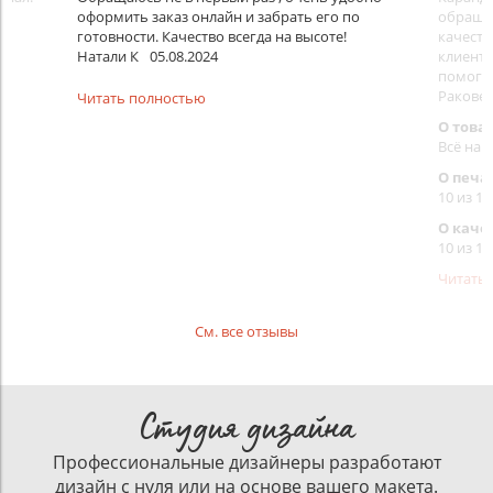
оформить заказ онлайн и забрать его по
обращал
готовности. Качество всегда на высоте!
качеств
Натали К
05.08.2024
клиенту
помогут
Раковец
Читать полностью
О това
Всё на 
О печа
10 из 10
О каче
10 из 10
Читать
См. все отзывы
Студия дизайна
Профессиональные дизайнеры разработают
дизайн с нуля или на основе вашего макета.