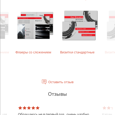
жением
Флаеры со сложением
Визитки стандартные
Визит
Оставить отзыв
Отзывы
нная.
Обращаюсь не в первый раз , очень удобно
Каранда