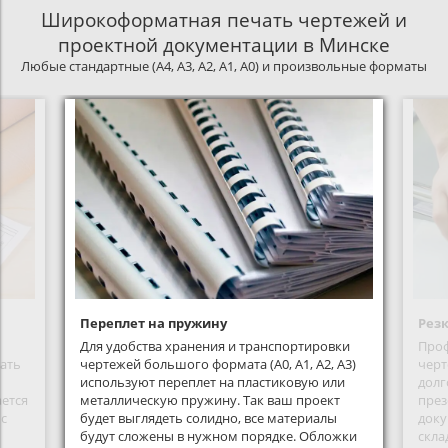
Широкоформатная печать чертежей и
проектной документации в Минске
Любые стандартные (А4, А3, А2, А1, А0) и произвольные форматы
Переплет на пружину
Рез
Для удобства хранения и транспортировки
Проф
вать
чертежей большого формата (А0, А1, А2, А3)
черт
используют переплет на пластиковую или
долг
ается
металлическую пружину. Так ваш проект
през
 с
будет выглядеть солидно, все материалы
доку
будут сложены в нужном порядке. Обложки
скла