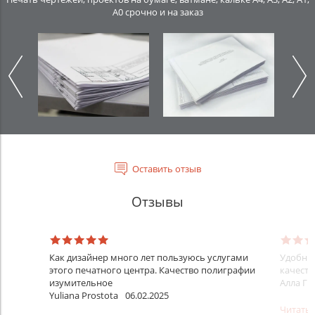
А0 срочно и на заказ
Оставить отзыв
Отзывы
Как дизайнер много лет пользуюсь услугами
Удобный
этого печатного центра. Качество полиграфии
качеств
изумительное
Алла Гр
Yuliana Prostota
06.02.2025
Читать