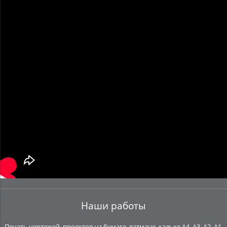
Наши работы
Печать чертежей, проектов на бумаге, ватмане, кальке А4, А3, А2, А1,