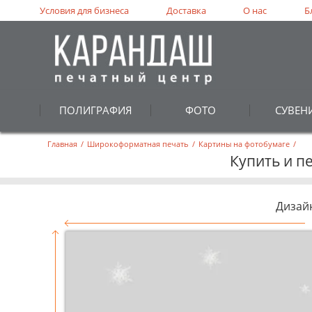
Условия для бизнеса
Доставка
О нас
Б
ПОЛИГРАФИЯ
ФОТО
СУВЕН
Главная
/
Широкоформатная печать
/
Картины на фотобумаге
/
Купить и п
Дизай