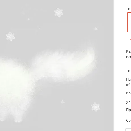
Т
ф
Ра
из
Ти
Па
об
Кр
Уп
Пр
Ср