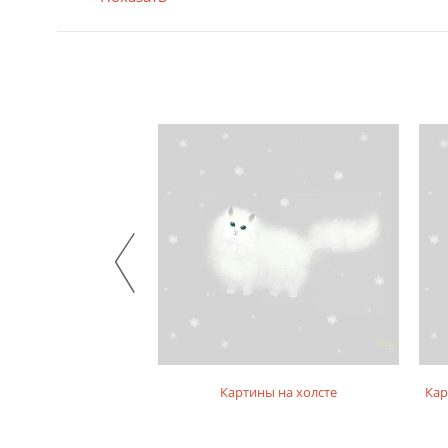
на подрамнике
Картины на холсте
Кар