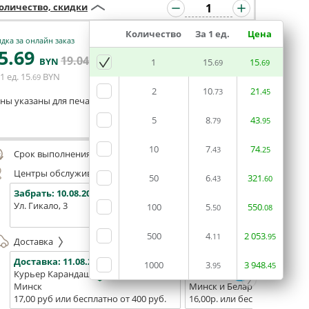
оличество, скидки
Количество
За 1 ед.
Цена
дка за онлайн заказ
5
.69
19
.04
В КОРЗИНУ
BYN
BYN
1
15
15
.69
.69
1 ед.
15
BYN
.69
2
10
21
.73
.45
ны указаны для печати из готового макета
5
8
43
.79
.95
Оставить комментарий
10
7
74
.43
.25
Срок выполнения заказа (до 200 руб.):
48 часов
Центры обслуживания, самовывоз
50
6
321
.43
.60
Забрать:
10.08.2026
Забрать:
10.08.2026
Забрат
Ул. Гикало, 3
Ул. Б. Хмельницкого, 7
Площадь
100
5
550
.50
.08
(ТЦ "Сто
500
4
2
053
.11
.95
Доставка
Доставка:
11.08.2026
Доставка:
13.08.2026 - 15.0
1000
3
3
948
.95
.45
Курьер Карандаш
Белпочта
Минск
Минск и Беларусь
17,00 руб или бесплатно от 400 руб.
16,00р. или бесплатно от 10