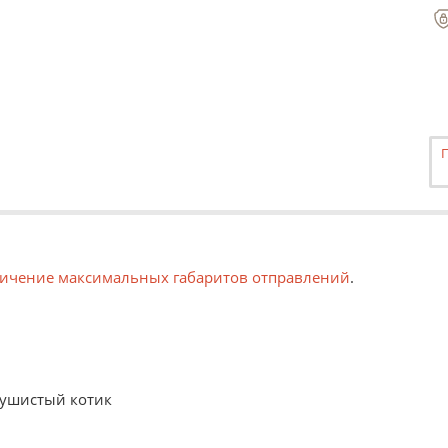
ичение максимальных габаритов отправлений
.
Пушистый котик