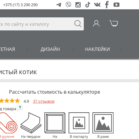
+375 (17) 3 290 290
ГЕТНАЯ
ДИЗАЙН
НАКЛЕЙКИ
истый котик
Рассчитать стоимость в калькуляторе
4.9
37 отзывов
ид
товара
В рулоне
На твердом
На
В паспарту
В раме