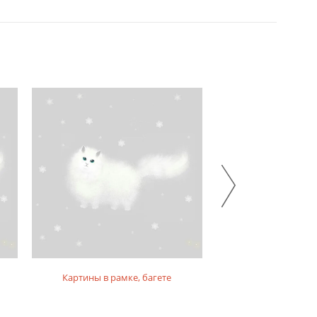
Картины в рамке, багете
Картины на по