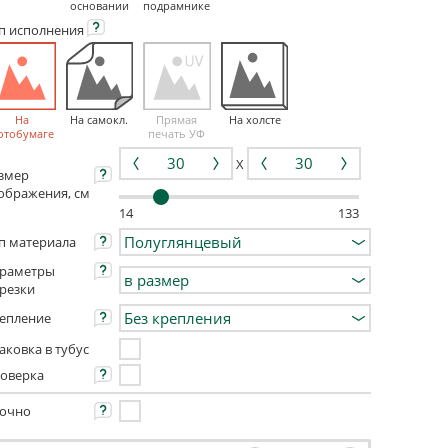
основании
подрамнике
ип
исполнения
На
На самокл.
Прямая
На холсте
отобумаге
печать УФ
X
змер
ображения, см
14
133
п материала
раметры
резки
епление
аковка в тубус
оверка
очно