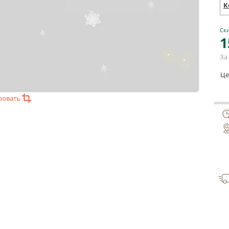
К
Ски
1
За 
Це
ровать