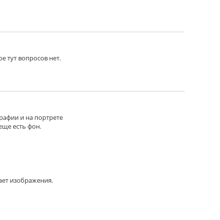
ое тут вопросов нет.
графии и на портрете
еще есть фон.
ает изображения.