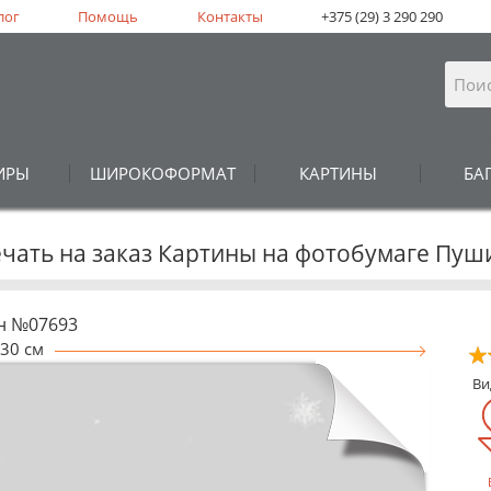
лог
Помощь
Контакты
+375 (29) 3 290 290
ИРЫ
ШИРОКОФОРМАТ
КАРТИНЫ
БА
ечать на заказ Картины на фотобумаге Пуш
н №07693
30 см
В