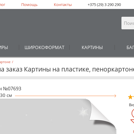
лог
Помощь
Контакты
+375 (29) 3 290 290
ИРЫ
ШИРОКОФОРМАТ
КАРТИНЫ
БА
артоне
/
на заказ Картины на пластике, пеноркарто
н №07693
30 см
В