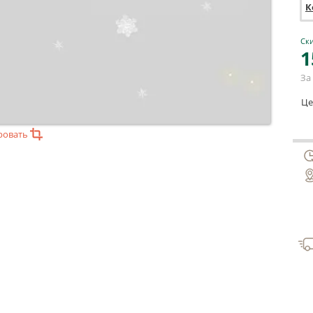
К
Ски
1
За 
Це
ровать