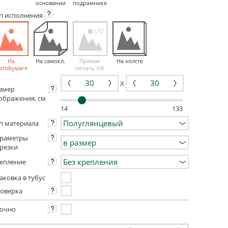
основании
подрамнике
ип
исполнения
На
На самокл.
Прямая
На холсте
отобумаге
печать УФ
X
змер
ображения, см
14
133
п материала
раметры
резки
епление
аковка в тубус
оверка
очно