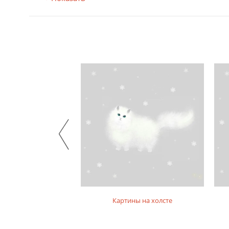
на фотобумаге
Картины на холсте