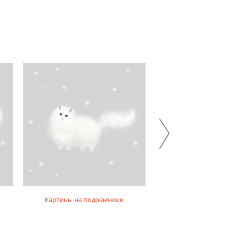
Картины на подрамнике
Картины на фо