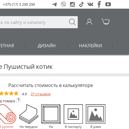
+375 (17) 3 290 290
ГЕТНАЯ
ДИЗАЙН
НАКЛЕЙКИ
не Пушистый котик
Рассчитать стоимость в калькуляторе
4.9
37 отзывов
ид
товара
В рулоне
На твердом
На
В паспарту
В раме