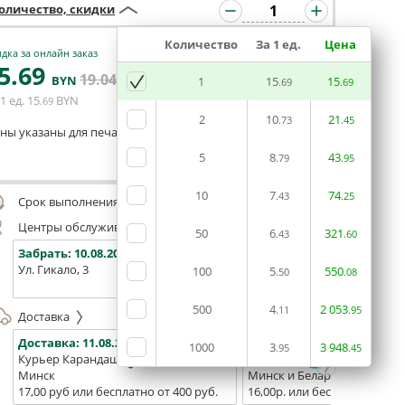
оличество, скидки
Количество
За 1 ед.
Цена
дка за онлайн заказ
5
.69
19
.04
В КОРЗИНУ
BYN
BYN
1
15
15
.69
.69
1 ед.
15
BYN
.69
2
10
21
.73
.45
ны указаны для печати из готового макета
5
8
43
.79
.95
Оставить комментарий
10
7
74
.43
.25
Срок выполнения заказа (до 200 руб.):
48 часов
Центры обслуживания, самовывоз
50
6
321
.43
.60
Забрать:
10.08.2026
Забрать:
10.08.2026
Забрат
Ул. Гикало, 3
Ул. Б. Хмельницкого, 7
Площадь
100
5
550
.50
.08
(ТЦ "Сто
500
4
2
053
.11
.95
Доставка
Доставка:
11.08.2026
Доставка:
13.08.2026 - 15.0
1000
3
3
948
.95
.45
Курьер Карандаш
Белпочта
Минск
Минск и Беларусь
17,00 руб или бесплатно от 400 руб.
16,00р. или бесплатно от 10