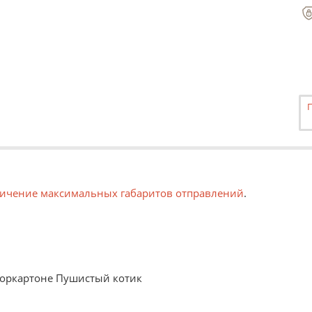
ичение максимальных габаритов отправлений
.
еноркартоне Пушистый котик