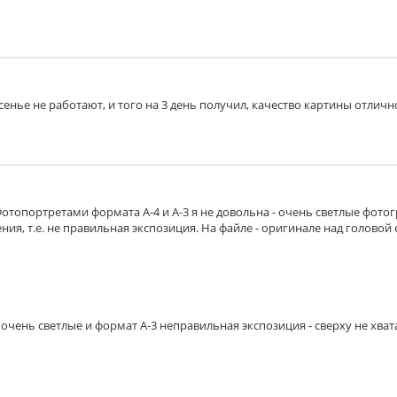
есенье не работают, и того на 3 день получил, качество картины отличн
Фотопортретами формата А-4 и А-3 я не довольна - очень светлые фото
ия, т.е. не правильная экспозиция. На файле - оригинале над головой 
очень светлые и формат А-3 неправильная экспозиция - сверху не хват