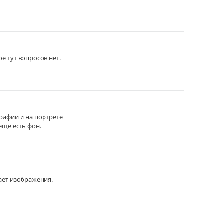
ое тут вопросов нет.
графии и на портрете
еще есть фон.
ает изображения.