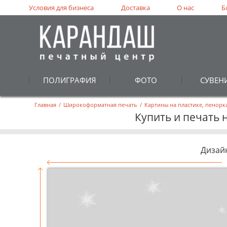
Условия для бизнеса
Доставка
О нас
Б
ПОЛИГРАФИЯ
ФОТО
СУВЕН
Главная
/
Широкоформатная печать
/
Картины на пластике, пенорк
Купить и печать 
Дизай