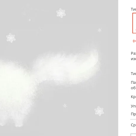
Т
ф
Ра
из
Ти
Па
об
Кр
Уп
Пр
Ср