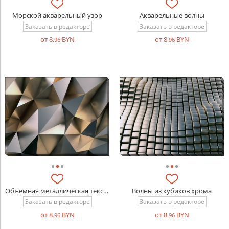
Морской акварельный узор
Акварельные волны
Заказать в редакторе
Заказать в редакторе
от 8
BYN
от 8
BYN
.96
.96
Объемная металлическая текстура
Волны из кубиков хрома
Заказать в редакторе
Заказать в редакторе
от 8
BYN
от 8
BYN
.96
.96