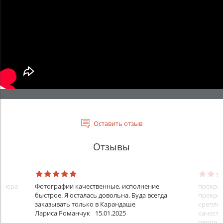
Оставить отзыв
Отзывы
айнера
Фотографии качественные, исполнение
прекрас
быстрое. Я осталась довольна. Буда всегда
прекрас
заказывать только в Карандаше
креплен
Лариса Романчук
15.01.2025
качеств
репроду