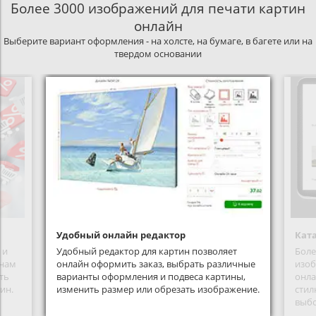
Более 3000 изображений для печати картин
онлайн
Выберите вариант оформления - на холсте, на бумаге, в багете или на
твердом основании
Удобный онлайн редактор
Ката
 и
Удобный редактор для картин позволяет
Боле
 нам
онлайн оформить заказ, выбрать различные
изоб
ть
варианты оформления и подвеса картины,
онла
ин.
изменить размер или обрезать изображение.
стил
выбо