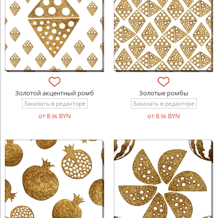
Золотой акцентный ромб
Золотые ромбы
Заказать в редакторе
Заказать в редакторе
от 8
BYN
от 8
BYN
.96
.96