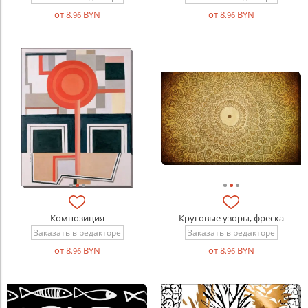
от 8
BYN
от 8
BYN
.96
.96
Композиция
Круговые узоры, фреска
Заказать в редакторе
Заказать в редакторе
от 8
BYN
от 8
BYN
.96
.96