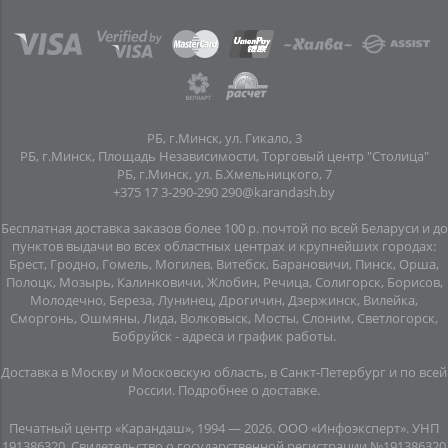
РБ, г.Минск, ул. Гикало, 3
РБ, г.Минск, Площадь Независимости, Торговый центр "Столица"
РБ, г.Минск, ул. Б.Хмельницкого, 7
+375 17 3-290-290
290@karandash.by
Бесплатная доставка заказов более 100 р. почтой по всей Беларуси и до
пунктов выдачи во всех областных центрах и крупнейших городах:
Брест, Гродно, Гомель, Могилев, Витебск, Барановичи, Пинск, Орша,
Полоцк, Мозырь, Калинковичи, Жлобин, Речица, Солигорск, Борисов,
Молодечно, Береза, Лунинец, Дрогичин, Дзержинск, Вилейка,
Сморгонь, Ошмяны, Лида, Волковыск, Мосты, Слоним, Светлогорск,
Бобруйск -
адреса и график работы
.
Доставка в Москву и Московскую область, в Санкт-Петербург и по всей
Росcии.
Подробнее о доставке
.
Печатный центр «Карандаш», 1994 — 2026. ООО «Инфоэксперт». УНП
191386320. Свидетельство о государственной регистрации №191386320