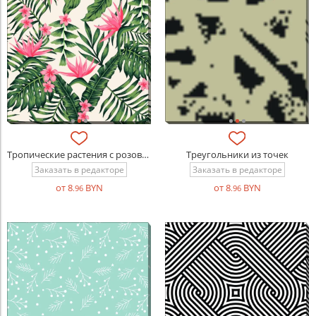
Тропические растения с розовыми цветами
Треугольники из точек
Заказать в редакторе
Заказать в редакторе
от 8
BYN
от 8
BYN
.96
.96