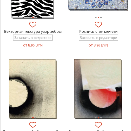
Векторная текстура узор зебры
Роспись стен мечети
Заказать в редакторе
Заказать в редакторе
от 8
BYN
от 8
BYN
.96
.96