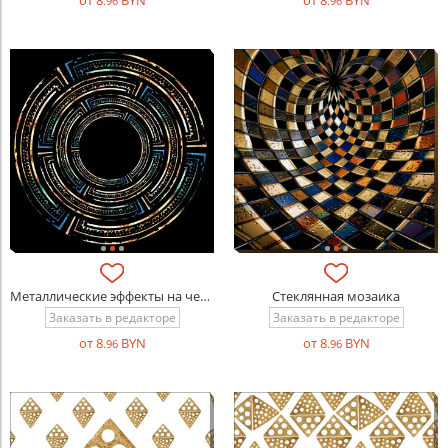
от 8
BYN
от 8
BYN
.96
.96
Металлические эффекты на черном фоне
Стеклянная мозаика
Заказать в редакторе
Заказать в редакторе
от 8
BYN
от 8
BYN
.96
.96