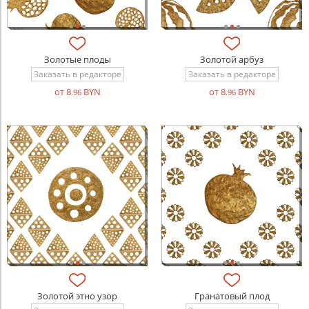
Золотые плоды
Золотой арбуз
Заказать в редакторе
Заказать в редакторе
от 8
BYN
от 8
BYN
.96
.96
Золотой этно узор
Гранатовый плод