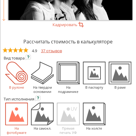
Кадрировать
Рассчитать стоимость в калькуляторе
4.9
37 отзывов
Вид
товара
В рулоне
На твердом
На
В паспарту
В раме
основании
подрамнике
Тип
исполнения
На
На самокл.
Прямая
На холсте
фотобумаге
печать УФ