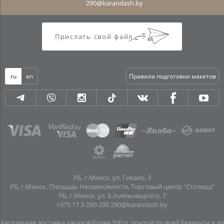
290@karandash.by
Прислать свой файл
ru
en
Правила подготовки макетов
РБ, г.Минск, ул. Гикало, 3
РБ, г.Минск, Площадь Независимости, Торговый центр "Столица"
РБ, г.Минск, ул. Б.Хмельницкого, 7
+375 17 3-290-290
290@karandash.by
Бесплатная доставка заказов более 100 р. почтой по всей Беларуси и до