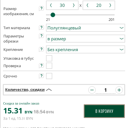
X
Размер
изображения, см
21
201
Тип материала
Параметры
обрезки
Крепление
Упаковка в тубус
Проверка
Срочно
Количество, скидки
Скидка за онлайн заказ
15
.31
18
.54
В КОРЗИНУ
BYN
BYN
За 1 ед.
15
BYN
.31