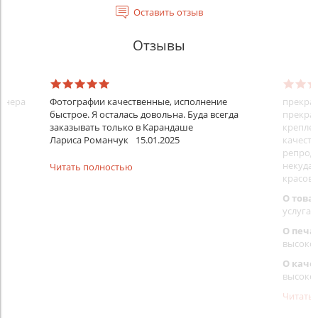
Оставить отзыв
Отзывы
айнера
Фотографии качественные, исполнение
прекрас
быстрое. Я осталась довольна. Буда всегда
прекрас
заказывать только в Карандаше
креплен
Лариса Романчук
15.01.2025
качеств
репроду
некуда)
Читать полностью
красовс
О това
услуга 
О печа
высоко
О каче
высоко
Читать