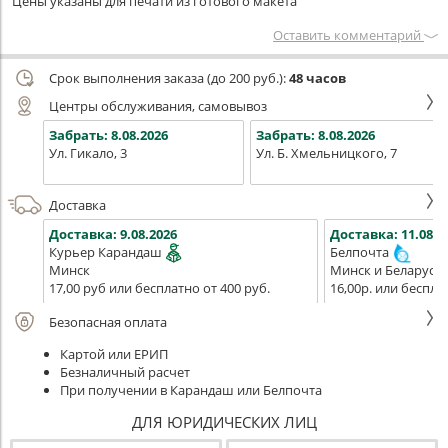
Цены указаны для печати из готового макета
Оставить комментарий
Срок выполнения заказа (до 200 руб.):
48 часов
Центры обслуживания, самовывоз
Забрать:
8.08.2026
Забрать:
8.08.2026
Ул. Гикало, 3
Ул. Б. Хмельницкого, 7
Доставка
Доставка:
9.08.2026
Доставка:
11.08.2
Курьер Карандаш
Белпочта
Минск
Минск и Беларусь
17,00 руб или бесплатно от 400 руб.
16,00р. или беспла
Безопасная оплата
Картой или ЕРИП
Безналичный расчет
При получении в Карандаш или Белпочта
ДЛЯ ЮРИДИЧЕСКИХ ЛИЦ