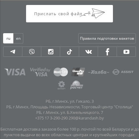
Прислать свой файл
ru
en
Правила подготовки макетов
РБ, г.Минск, ул. Гикало, 3
РБ, г.Минск, Площадь Независимости, Торговый центр "Столица"
РБ, г.Минск, ул. Б.Хмельницкого, 7
+375 17 3-290-290
290@karandash.by
Бесплатная доставка заказов более 100 р. почтой по всей Беларуси и до
пунктов выдачи во всех областных центрах и крупнейших городах: