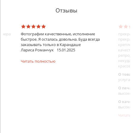
Отзывы
айнера
Фотографии качественные, исполнение
прекрас
быстрое. Я осталась довольна. Буда всегда
прекрас
заказывать только в Карандаше
креплен
Лариса Романчук
15.01.2025
качеств
репроду
некуда)
Читать полностью
красовс
О това
услуга 
О печа
высоко
О каче
высоко
Читать