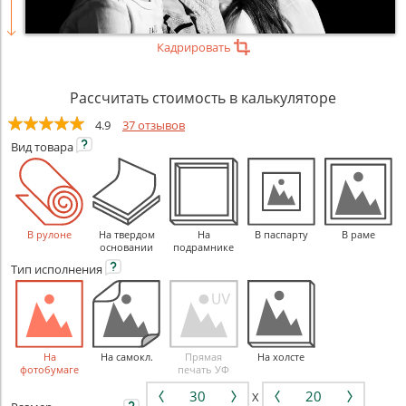
Кадрировать
Рассчитать стоимость в калькуляторе
4.9
37 отзывов
Вид
товара
В рулоне
На твердом
На
В паспарту
В раме
основании
подрамнике
Тип
исполнения
На
На самокл.
Прямая
На холсте
фотобумаге
печать УФ
X