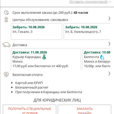
Оставить комментарий
Срок выполнения заказа (до 200 руб.):
48 часов
Центры обслуживания, самовывоз
Забрать:
10.08.2026
Забрать:
10.08.2026
Ул. Гикало, 3
Ул. Б. Хмельницкого, 7
Доставка
Доставка:
11.08.2026
Доставка:
13.08.2
Курьер Карандаш
Белпочта
Минск
Минск и Беларусь
17,00 руб или бесплатно от 400 руб.
16,00р. или беспла
Безопасная оплата
Картой или ЕРИП
Безналичный расчет
При получении в Карандаш или Белпочта
ДЛЯ ЮРИДИЧЕСКИХ ЛИЦ
ПОЛУЧИТЬ СПЕЦИАЛЬНЫЕ
ЗАКАЗАТЬ
УСЛОВИЯ
ДИЗАЙН