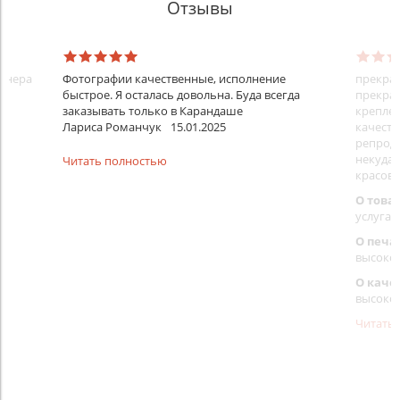
Отзывы
айнера
Фотографии качественные, исполнение
прекрас
быстрое. Я осталась довольна. Буда всегда
прекрас
заказывать только в Карандаше
креплен
Лариса Романчук
15.01.2025
качеств
репроду
некуда)
Читать полностью
красовс
О това
услуга 
О печа
высоко
О каче
высоко
Читать