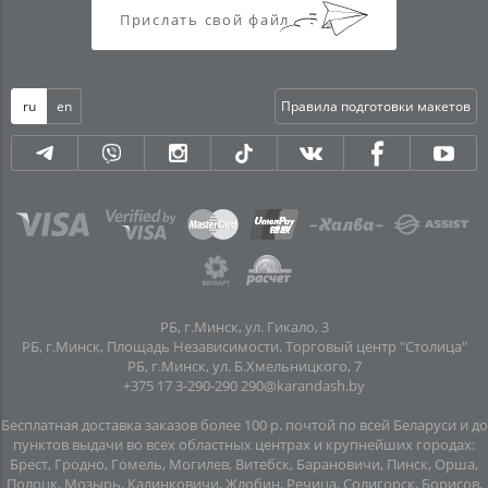
Прислать свой файл
ru
en
Правила подготовки макетов
РБ, г.Минск, ул. Гикало, 3
РБ, г.Минск, Площадь Независимости, Торговый центр "Столица"
РБ, г.Минск, ул. Б.Хмельницкого, 7
+375 17 3-290-290
290@karandash.by
Бесплатная доставка заказов более 100 р. почтой по всей Беларуси и до
пунктов выдачи во всех областных центрах и крупнейших городах:
Брест, Гродно, Гомель, Могилев, Витебск, Барановичи, Пинск, Орша,
Полоцк, Мозырь, Калинковичи, Жлобин, Речица, Солигорск, Борисов,