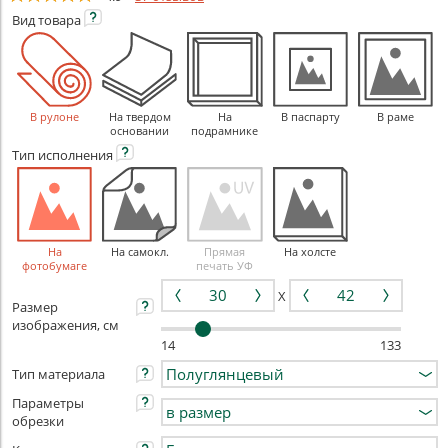
Вид
товара
В рулоне
На твердом
На
В паспарту
В раме
основании
подрамнике
Тип
исполнения
На
На самокл.
Прямая
На холсте
фотобумаге
печать УФ
X
Размер
изображения, см
14
133
Тип материала
Параметры
обрезки