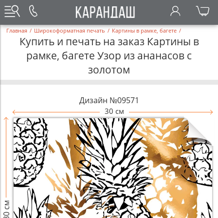
Главная
/
Широкоформатная печать
/
Картины в рамке, багете
/
Купить и печать на заказ Картины в
рамке, багете Узор из ананасов с
золотом
Дизайн №09571
30 см
30 см