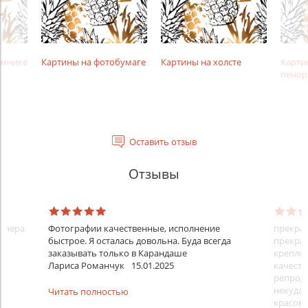
амнике
Картины на фотобумаге
Картины на холсте
Карти
пенор
Оставить отзыв
Отзывы
айнера
Фотографии качественные, исполнение
прекрас
быстрое. Я осталась довольна. Буда всегда
прекрас
заказывать только в Карандаше
креплен
Лариса Романчук
15.01.2025
качеств
репроду
некуда)
Читать полностью
красовс