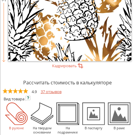
Кадрировать
Рассчитать стоимость в калькуляторе
4.9
37 отзывов
Вид
товара
В рулоне
На твердом
На
В паспарту
В раме
основании
подрамнике