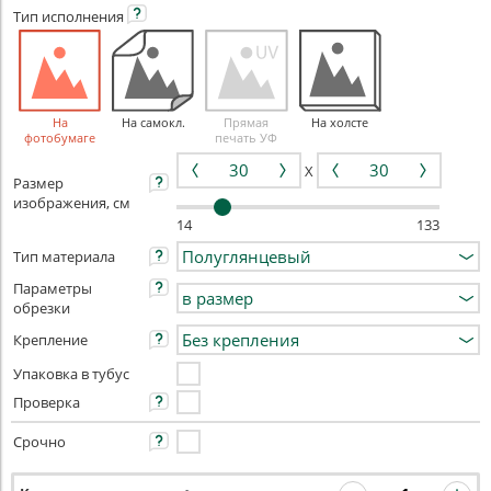
Тип
исполнения
На
На самокл.
Прямая
На холсте
фотобумаге
печать УФ
X
Размер
изображения, см
14
133
Тип материала
Параметры
обрезки
Крепление
Упаковка в тубус
Проверка
Срочно