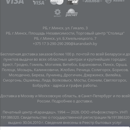
РБ, г.Минск, ул. Гикало, 3
РБ, г.Минск, Площадь Независимости, Торговый центр "Столица"
РБ, г.Минск, ул. Б.Хмельницкого, 7
+375 17 3-290-290
290@karandash.by
Бесплатная доставка заказов более 100 р. почтой по всей Беларуси и до
пунктов выдачи во всех областных центрах и крупнейших городах:
Брест, Гродно, Гомель, Могилев, Витебск, Барановичи, Пинск, Орша,
Полоцк, Мозырь, Калинковичи, Жлобин, Речица, Солигорск, Борисов,
Молодечно, Береза, Лунинец, Дрогичин, Дзержинск, Вилейка,
Сморгонь, Ошмяны, Лида, Волковыск, Мосты, Слоним, Светлогорск,
Бобруйск -
адреса и график работы
.
Доставка в Москву и Московскую область, в Санкт-Петербург и по всей
Росcии.
Подробнее о доставке
.
Печатный центр «Карандаш», 1994 — 2026. ООО «Инфоэксперт». УНП
191386320. Свидетельство о государственной регистрации №191386320
выдано 30.04.2010 г. Сведения внесены в Реестр бытовых услуг
08.06.2015г. (свидетельство №20445). Почтовый адрес: подземный