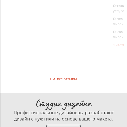
О това
услуга 
О печа
высоко
О каче
высоко
Читать
См. все отзывы
Студия дизайна
Профессиональные дизайнеры разработают
дизайн с нуля или на основе вашего макета.