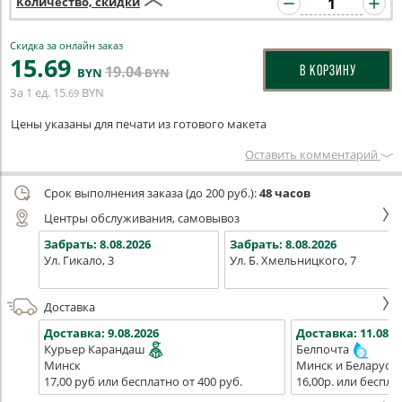
Количество, скидки
Скидка за онлайн заказ
15
.69
19
.04
В КОРЗИНУ
BYN
BYN
За 1 ед.
15
BYN
.69
Цены указаны для печати из готового макета
Оставить комментарий
Срок выполнения заказа (до 200 руб.):
48 часов
Центры обслуживания, самовывоз
Забрать:
8.08.2026
Забрать:
8.08.2026
Ул. Гикало, 3
Ул. Б. Хмельницкого, 7
Доставка
Доставка:
9.08.2026
Доставка:
11.08.2
Курьер Карандаш
Белпочта
Минск
Минск и Беларусь
17,00 руб или бесплатно от 400 руб.
16,00р. или беспла