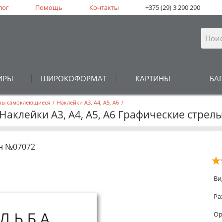
лог
Помощь
Контакты
+375 (29) 3 290 290
ИРЫ
ШИРОКОФОРМАТ
КАРТИНЫ
БА
еры самоклеющиеся
/
Наклейки А3, А4, А5, А6
/
Наклейки А3, А4, А5, А6 Графические стрел
н №07072
Ви
Ра
Ор