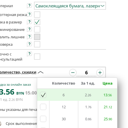
териал
оттерная резка
зка в размер
минирование
алить лишнее
оверка
очно с
нсультацией
оличество, скидки
Количество
За 1 ед.
Цена
дка за онлайн заказ
3
.56
ЗАКАЗАТЬ В
15
.00
BYN
BYN
6
РЕДАКТОРЕ
2
13
.26
.56
1 ед.
2
BYN
.26
12
1
21
.76
.12
ны указаны для печати из готового макета
30
0
25
.86
.90
Срок выполнения заказа (до 200 руб.):
24 часа