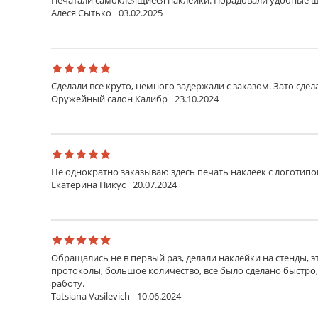
Печатали самоклеящиеся наклейки. Порадовали удобные ша
воздействий.
Алеся Сытько
03.02.2025
Удалить лишнее
Удалить лишнее
Удалить материал между стикерами
Сделали все круто, немного задержали с заказом. Зато сдела
Оружейный салон Калибр
23.10.2024
Не однократно заказываю здесь печать наклеек с логотипо
Екатерина Пикус
20.07.2024
Обращались не в первый раз, делали наклейки на стенды, э
протоколы, большое количество, все было сделано быстро
работу.
Tatsiana Vasilevich
10.06.2024