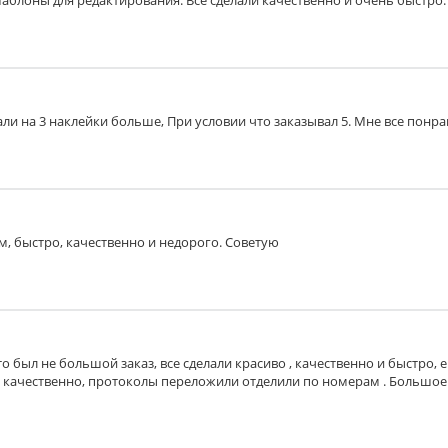
блоны для редактирования. Всё сделали качественно и очень быстро.
ли на 3 наклейки больше, При условии что заказывал 5. Мне все понрави
м, быстро, качественно и недорого. Советую
то был не большой заказ, все сделали красиво , качественно и быстро,
, качественно, протоколы переложили отделили по номерам . Большое