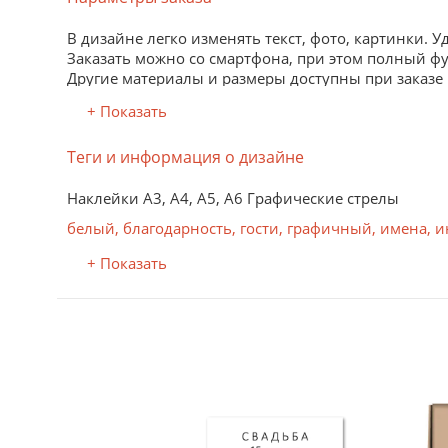
В дизайне легко изменять текст, фото, картинки. 
Заказать можно со смартфона, при этом полный ф
Другие материалы и размеры доступны при заказе
+ Показать
Материал
Теги и информация о дизайне
Самоклеящаяся бумага, лазерная печать
Матовая бумага с клеевым слоем на оборотной ст
Наклейки А3, А4, А5, А6 Графические стрелы
Высокое качество лазерной печати, устойчивость 
белый
,
благодарность
,
гости
,
графичный
,
имена
,
и
порошок (тонер) наносится на бумагу и прижигает
+ Показать
Самоклеящаяся глянцевая пленка, струйная п
Глянцевая пленка подчеркивает насыщенность и я
Яркое, устойчивое к внешним воздействиям изобр
Краска надежно впитывается в верхний слой само
Самоклеящаяся матовая пленка, струйная печ
Матовая пленка не бликует, при использовании м
ные черно-белые
Яркое, устойчивое к внешним воздействиям изобр