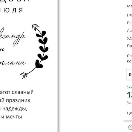
Ма
Пл
Ре
Ла
Уд
Пр
Ср
ко
К
Ски
1
За 
Це