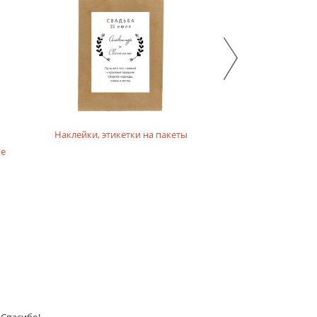
 применения как на улице, так и в помещении.
изображение формируется с помощью лазеров. Сухой
Наклейки, этикетки на пакеты
ые
сколько ухудшиться), которая защищает от внешних