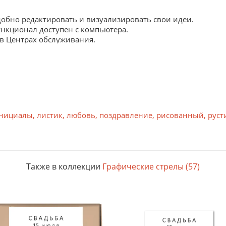
Удобно редактировать и визуализировать свои идеи.
ункционал доступен с компьютера.
 в Центрах обслуживания.
ороне. Рекомендуется использовать в помещении.
к внешним воздействиям достигается за счет технологии: 
нициалы
,
листик
,
любовь
,
поздравление
,
рисованный
,
руст
ся при высокой температуре. Цифровая лазерная печать.
ечать
ркость изображения. Подходит для применения как на улице
ажение в струйной печати достигается за счет использован
Также в коллекции
Графические стрелы (57)
клеящейся пленки.
ать
еньше заметны царапины и отпечатки пальцев. Подходит для
ажение в струйной печати достигается за счет использован