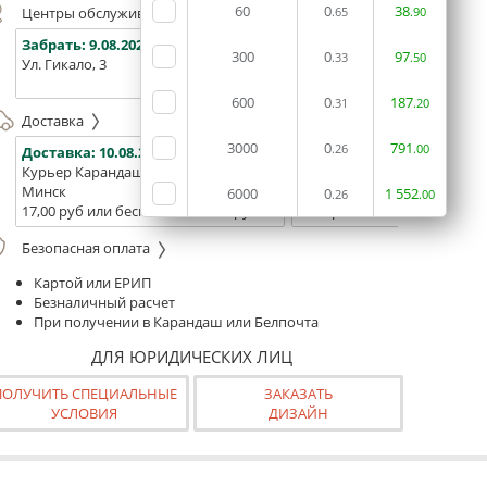
60
0
38
Центры обслуживания, самовывоз
.65
.90
Забрать:
9.08.2026
Забрать:
9.08.2026
Забрат
300
0
97
.33
.50
Ул. Гикало, 3
Ул. Б. Хмельницкого, 7
Площадь
(ТЦ "Сто
600
0
187
.31
.20
Доставка
3000
0
791
.26
.00
Доставка:
10.08.2026
Доставка:
12.08.2026 - 14.0
Курьер Карандаш
Белпочта
Минск
Минск и Беларусь
6000
0
1
552
.26
.00
17,00 руб или бесплатно от 400 руб.
16,00р. или бесплатно от 10
Безопасная оплата
Картой или ЕРИП
Безналичный расчет
При получении в Карандаш или Белпочта
ДЛЯ ЮРИДИЧЕСКИХ ЛИЦ
ПОЛУЧИТЬ СПЕЦИАЛЬНЫЕ
ЗАКАЗАТЬ
УСЛОВИЯ
ДИЗАЙН