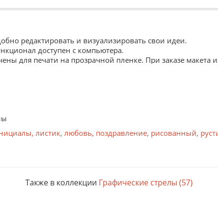
Удобно редактировать и визуализировать свои идеи.
ункционал доступен с компьютера.
ны для печати на прозрачной пленке. При заказе макета и
 в Центрах обслуживания.
лы
 оборотной стороне. Устойчива к воздействиям окружающей
нициалы
,
листик
,
любовь
,
поздравление
,
рисованный
,
руст
ойкие полноцветные изображения. Благодаря полимеризации
ительные механические воздействия, влияние солнечного с
ороне. Рекомендуется использовать в помещении.
Также в коллекции
Графические стрелы (57)
к внешним воздействиям достигается за счет технологии: 
ся при высокой температуре. Цифровая лазерная печать.