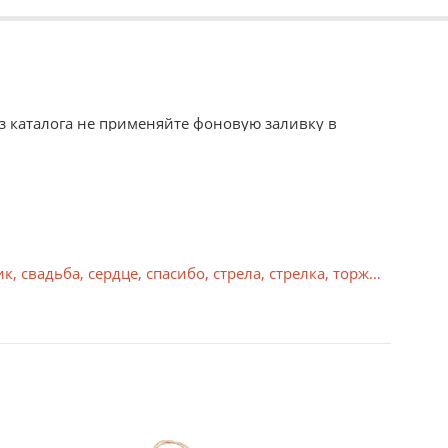
з каталога не применяйте фоновую заливку в
 среды.
ик
,
свадьба
,
сердце
,
спасибо
,
стрела
,
стрелка
,
торжество
,
чер
 чернил под воздействием ультрафиолетового
вета, влажности.
изображение формируется с помощью лазеров. Сухой