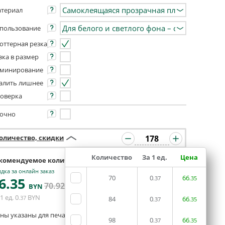
териал
пользование
оттерная резка
зка в размер
минирование
алить лишнее
оверка
очно
оличество, скидки
Количество
За 1 ед.
Цена
комендуемое количество 168 или 182
дка за онлайн заказ
70
0
66
6
.35
.37
.35
ЗАКАЗАТЬ В
70
.92
BYN
BYN
РЕДАКТОРЕ
1 ед.
0
BYN
.37
84
0
66
.37
.35
ны указаны для печати из готового макета
98
0
66
.37
.35