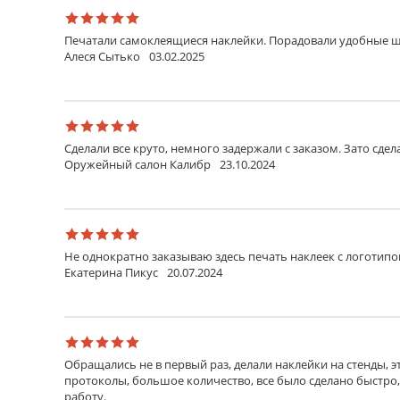
Резка в размер
Печатали самоклеящиеся наклейки. Порадовали удобные ша
Резка в размер
Алеся Сытько
03.02.2025
Каждый стикер вырезан отдельно (сквозная резка
Ламинирование
Ламинирование
Сделали все круто, немного задержали с заказом. Зато сдела
Стикер покрыт прозрачной пленкой 80 мкм (для ла
Оружейный салон Калибр
23.10.2024
воздействий.
Удалить лишнее
Удалить лишнее
Не однократно заказываю здесь печать наклеек с логотипо
Удалить материал между стикерами
Екатерина Пикус
20.07.2024
Обращались не в первый раз, делали наклейки на стенды, э
протоколы, большое количество, все было сделано быстро
работу.