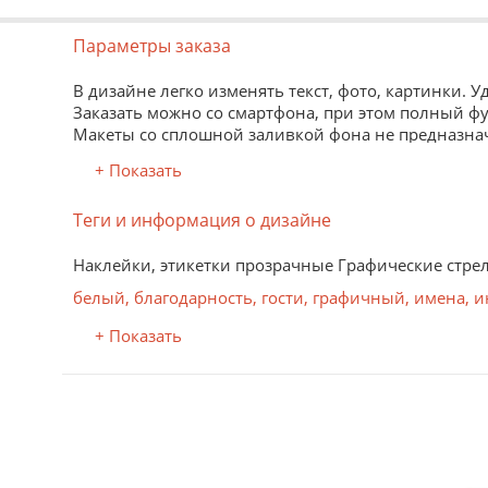
Параметры заказа
В дизайне легко изменять текст, фото, картинки. 
Заказать можно со смартфона, при этом полный ф
Макеты со сплошной заливкой фона не предназначе
онлайн редакторе.
+ Показать
Другие материалы и размеры доступны при заказе
Теги и информация о дизайне
Материал
Самоклеящаяся прозрачная пленка, уф-печать
Наклейки, этикетки прозрачные Графические стре
Глянцевая прозрачная пленка с клеевым слоем на
белый
,
благодарность
,
гости
,
графичный
,
имена
,
и
Ультрафиолетовая печать позволяет получать ст
+ Показать
излучения картинка после печати выдерживает дл
Самоклеящаяся бумага, лазерная печать
Матовая бумага с клеевым слоем на оборотной ст
Высокое качество лазерной печати, устойчивость 
порошок (тонер) наносится на бумагу и прижигает