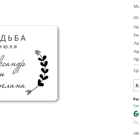
Ма
Ис
Пл
Ре
Ла
Уд
Пр
Ср
К
Ре
Ски
6
За 
Це