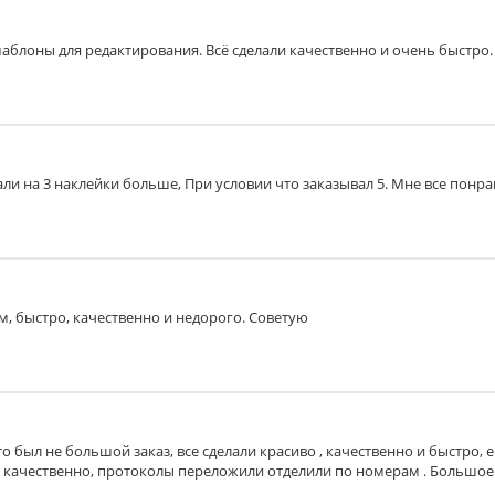
блоны для редактирования. Всё сделали качественно и очень быстро.
 подложки прямоугольниками/квадратами)
ли на 3 наклейки больше, При условии что заказывал 5. Мне все понрави
зерной печати 30 мкм - клеящие свойства стикера могут не
м, быстро, качественно и недорого. Советую
то был не большой заказ, все сделали красиво , качественно и быстро,
, качественно, протоколы переложили отделили по номерам . Большое