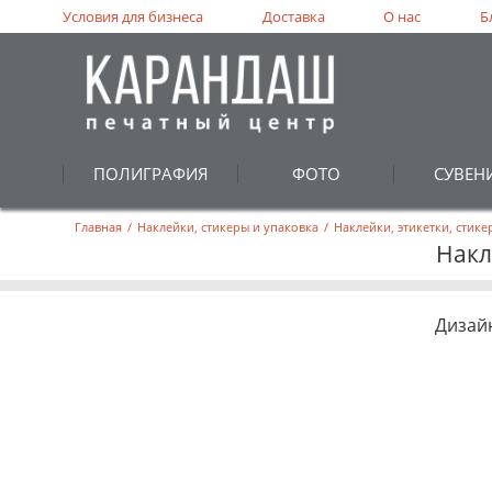
Условия для бизнеса
Доставка
О нас
Б
ПОЛИГРАФИЯ
ФОТО
СУВЕН
Главная
/
Наклейки, стикеры и упаковка
/
Наклейки, этикетки, стик
Накл
Дизай