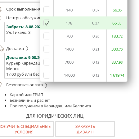
Срок выполнения заказа (до 200 руб.):
48 часов
140
0
66
.37
.35
Центры обслуживания, самовывоз
178
0
66
.37
.35
Забрать:
8.08.2026
Забрать:
8.08.2026
Забрат
Ул. Гикало, 3
Ул. Б. Хмельницкого, 7
Площадь
700
0
183
.26
.72
(ТЦ "Сто
Доставка
1400
0
300
.21
.70
Доставка:
9.08.2026
Доставка:
11.08.2026 - 13.0
7000
0
837
Курьер Карандаш
Белпочта
.12
.98
Минск
Минск и Беларусь
17,00 руб или бесплатно от 400 руб.
16,00р. или бесплатно от 10
14000
0
1
619
.12
.74
Безопасная оплата
Картой или ЕРИП
Безналичный расчет
При получении в Карандаш или Белпочта
ДЛЯ ЮРИДИЧЕСКИХ ЛИЦ
ПОЛУЧИТЬ СПЕЦИАЛЬНЫЕ
ЗАКАЗАТЬ
УСЛОВИЯ
ДИЗАЙН