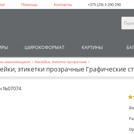
лог
Помощь
Контакты
+375 (29) 3 290 290
ИРЫ
ШИРОКОФОРМАТ
КАРТИНЫ
БА
еры самоклеющиеся
/
Наклейки, этикетки прозрачные
/
ейки, этикетки прозрачные Графические с
н №07074
Ви
Ра
Ор