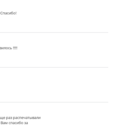
 Спасибо!
лось !!!!!
сколько ухудшиться), которая защищает от внешних
 еще раз распечатывали
 Вам спасибо за