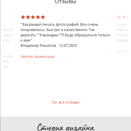
Отзывы
ти
"Заказывал печать фотографий. Все очень
Качеств
твие от
понравилось. Быстро и качественно. Так
плотная
игрок -
держать ""Карандаш""!!! Буду обращаться только
Счастли
ышите
к вам"
Надежд
а и
Владимир Решетов
12.07.2025
 и
Читать
ыли как
Читать полностью
чала.
ашему
См. все отзывы
Студия дизайна