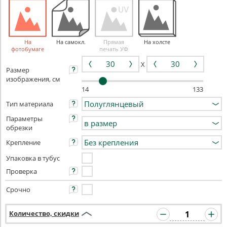
На
На самокл.
Прямая
На холсте
фотобумаге
печать УФ
X
Размер
изображения, см
14
133
Тип материала
Параметры
обрезки
Крепление
Упаковка в тубус
Проверка
Срочно
Количество, скидки