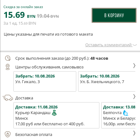
Скидка за онлайн заказ
15
.69
19
.04
В КОРЗИНУ
BYN
BYN
За 1 ед.
15
BYN
.69
Цены указаны для печати из готового макета
Оставить комментарий
Срок выполнения заказа (до 200 руб.):
48 часов
Центры обслуживания, самовывоз
Забрать:
10.08.2026
Забрать:
10.08.2026
Ул. Гикало, 3
Ул. Б. Хмельницкого, 7
Доставка
Доставка:
11.08.2026
Доставка:
13.08.2
Курьер Карандаш
Белпочта
Минск
Минск и Беларусь
17,00 руб или бесплатно от 400 руб.
16,00р. или беспла
Безопасная оплата