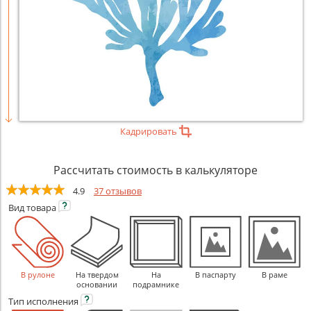
Кадрировать
Рассчитать стоимость в калькуляторе
4.9
37 отзывов
Вид
товара
В рулоне
На твердом
На
В паспарту
В раме
основании
подрамнике
Тип
исполнения