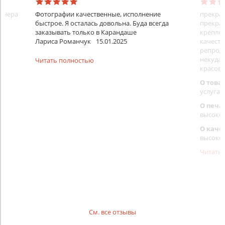
айнера
Фотографии качественные, исполнение
прекрас
быстрое. Я осталась довольна. Буда всегда
прекрас
заказывать только в Карандаше
креплен
Лариса Романчук
15.01.2025
качеств
репроду
некуда)
Читать полностью
красовс
О това
услуга 
О печа
высоко
О каче
высоко
Читать
См. все отзывы