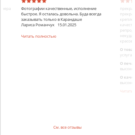
айнера
Фотографии качественные, исполнение
прекрас
быстрое. Я осталась довольна. Буда всегда
прекрас
заказывать только в Карандаше
креплен
Лариса Романчук
15.01.2025
качеств
репроду
некуда)
Читать полностью
красовс
О това
услуга 
О печа
высоко
О каче
высоко
Читать
См. все отзывы