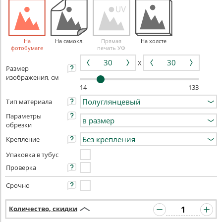
На
На самокл.
Прямая
На холсте
фотобумаге
печать УФ
X
Размер
изображения, см
14
133
Тип материала
Параметры
обрезки
Крепление
Упаковка в тубус
Проверка
Срочно
Количество, скидки