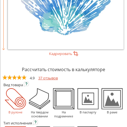
Кадрировать
Рассчитать стоимость в калькуляторе
4.9
37 отзывов
Вид
товара
В рулоне
На твердом
На
В паспарту
В раме
основании
подрамнике
Тип
исполнения