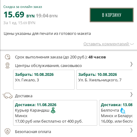
Скидка за онлайн заказ
15
.69
19
.04
В КОРЗИНУ
BYN
BYN
За 1 ед.
15
BYN
.69
Цены указаны для печати из готового макета
Оставить комментарий
Срок выполнения заказа (до 200 руб.):
48 часов
Центры обслуживания, самовывоз
Забрать:
10.08.2026
Забрать:
10.08.2026
Ул. Гикало, 3
Ул. Б. Хмельницкого, 7
Доставка
Доставка:
11.08.2026
Доставка:
13.08.2
Курьер Карандаш
Белпочта
Минск
Минск и Беларусь
17,00 руб или бесплатно от 400 руб.
16,00р. или беспла
Безопасная оплата