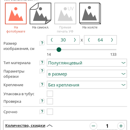
На
На самокл.
Прямая
На холсте
фотобумаге
печать УФ
X
Размер
изображения, см
14
133
Тип материала
Параметры
обрезки
Крепление
Упаковка в тубус
Проверка
Срочно
Количество, скидки