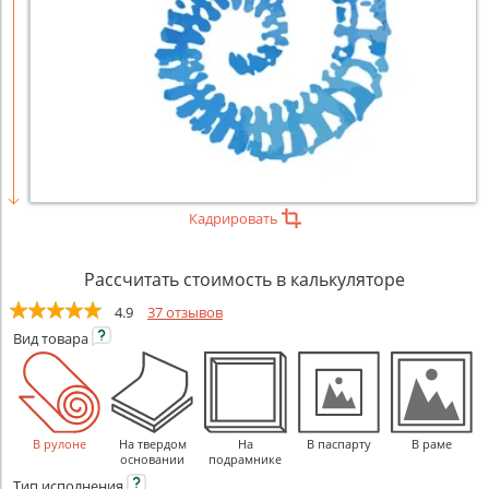
Кадрировать
Рассчитать стоимость в калькуляторе
4.9
37 отзывов
Вид
товара
В рулоне
На твердом
На
В паспарту
В раме
основании
подрамнике
Тип
исполнения