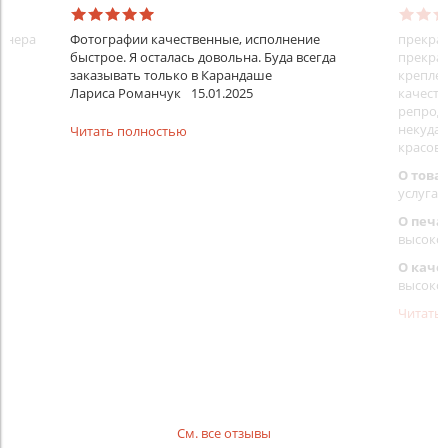
айнера
Фотографии качественные, исполнение
прекрас
быстрое. Я осталась довольна. Буда всегда
прекрас
заказывать только в Карандаше
креплен
Лариса Романчук
15.01.2025
качеств
репроду
некуда)
Читать полностью
красовс
О това
услуга 
О печа
высоко
О каче
высоко
Читать
См. все отзывы