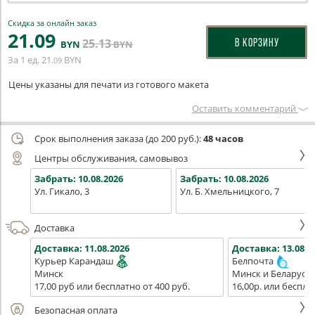
Скидка за онлайн заказ
21
.09
25
.13
В КОРЗИНУ
BYN
BYN
За 1 ед.
21
BYN
.09
Цены указаны для печати из готового макета
Оставить комментарий
Срок выполнения заказа (до 200 руб.):
48 часов
Центры обслуживания, самовывоз
Забрать:
10.08.2026
Забрать:
10.08.2026
Ул. Гикало, 3
Ул. Б. Хмельницкого, 7
Доставка
Доставка:
11.08.2026
Доставка:
13.08.2
Курьер Карандаш
Белпочта
Минск
Минск и Беларусь
17,00 руб или бесплатно от 400 руб.
16,00р. или беспла
Безопасная оплата