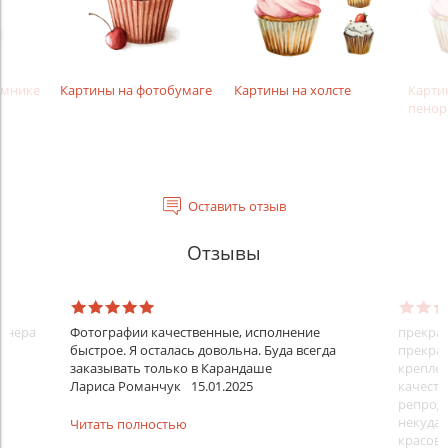
амнике
Картины на фотобумаге
Картины на холсте
Карти
пенор
Оставить отзыв
Отзывы
айнера
Фотографии качественные, исполнение
прекрас
быстрое. Я осталась довольна. Буда всегда
прекрас
заказывать только в Карандаше
креплен
Лариса Романчук
15.01.2025
качеств
репроду
некуда)
Читать полностью
красовс