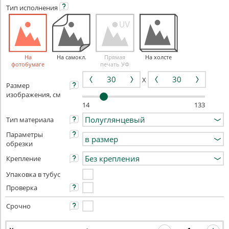
Тип
исполнения
На
На самокл.
Прямая
На холсте
фотобумаге
печать УФ
X
Размер
изображения, см
14
133
Тип материала
Параметры
обрезки
Крепление
Упаковка в тубус
Проверка
Срочно