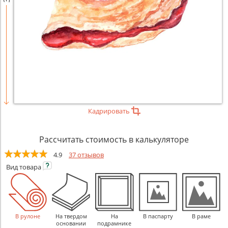
Кадрировать
Рассчитать стоимость в калькуляторе
4.9
37 отзывов
Вид
товара
В рулоне
На твердом
На
В паспарту
В раме
основании
подрамнике