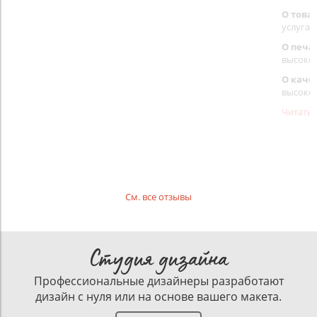
О това
услуга 
О печа
высоко
О каче
высоко
Читать
См. все отзывы
Студия дизайна
Профессиональные дизайнеры разработают
дизайн с нуля или на основе вашего макета.