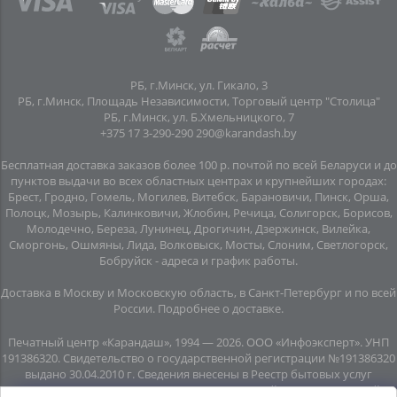
РБ, г.Минск, ул. Гикало, 3
РБ, г.Минск, Площадь Независимости, Торговый центр "Столица"
РБ, г.Минск, ул. Б.Хмельницкого, 7
+375 17 3-290-290
290@karandash.by
Бесплатная доставка заказов более 100 р. почтой по всей Беларуси и до
пунктов выдачи во всех областных центрах и крупнейших городах:
Брест, Гродно, Гомель, Могилев, Витебск, Барановичи, Пинск, Орша,
Полоцк, Мозырь, Калинковичи, Жлобин, Речица, Солигорск, Борисов,
Молодечно, Береза, Лунинец, Дрогичин, Дзержинск, Вилейка,
Сморгонь, Ошмяны, Лида, Волковыск, Мосты, Слоним, Светлогорск,
Бобруйск -
адреса и график работы
.
Доставка в Москву и Московскую область, в Санкт-Петербург и по всей
Росcии.
Подробнее о доставке
.
Печатный центр «Карандаш», 1994 — 2026. ООО «Инфоэксперт». УНП
191386320. Свидетельство о государственной регистрации №191386320
выдано 30.04.2010 г. Сведения внесены в Реестр бытовых услуг
08.06.2015г. (свидетельство №20445). Почтовый адрес: подземный