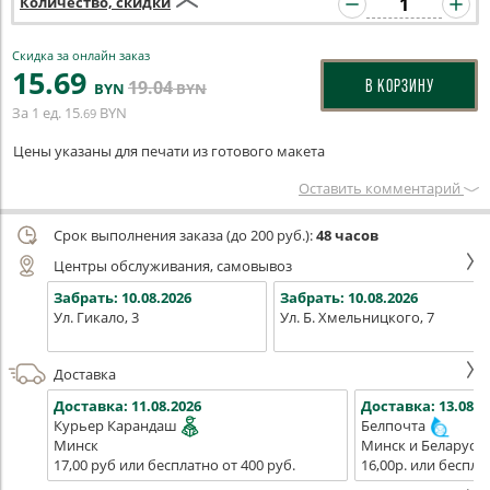
Количество, скидки
Скидка за онлайн заказ
15
.69
19
.04
В КОРЗИНУ
BYN
BYN
За 1 ед.
15
BYN
.69
Цены указаны для печати из готового макета
Оставить комментарий
Срок выполнения заказа (до 200 руб.):
48 часов
Центры обслуживания, самовывоз
Забрать:
10.08.2026
Забрать:
10.08.2026
Ул. Гикало, 3
Ул. Б. Хмельницкого, 7
Доставка
Доставка:
11.08.2026
Доставка:
13.08.2
Курьер Карандаш
Белпочта
Минск
Минск и Беларусь
17,00 руб или бесплатно от 400 руб.
16,00р. или беспла