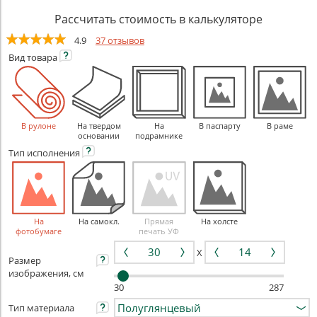
Рассчитать стоимость в калькуляторе
4.9
37 отзывов
Вид
товара
В рулоне
На твердом
На
В паспарту
В раме
основании
подрамнике
Тип
исполнения
На
На самокл.
Прямая
На холсте
фотобумаге
печать УФ
X
Размер
изображения, см
30
287
Тип материала