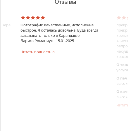
Отзывы
айнера
Фотографии качественные, исполнение
прекрас
быстрое. Я осталась довольна. Буда всегда
прекрас
заказывать только в Карандаше
креплен
Лариса Романчук
15.01.2025
качеств
репроду
некуда)
Читать полностью
красовс
О това
услуга 
О печа
высоко
О каче
высоко
Читать