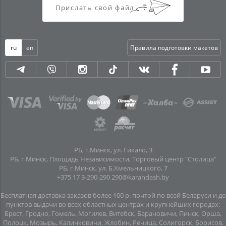
Прислать свой файл
ru
en
Правила подготовки макетов
РБ, г.Минск, ул. Гикало, 3
РБ, г.Минск, Площадь Независимости, Торговый центр "Столица"
РБ, г.Минск, ул. Б.Хмельницкого, 7
+375 17 3-290-290
290@karandash.by
Бесплатная доставка заказов более 100 р. почтой по всей Беларуси и до
пунктов выдачи во всех областных центрах и крупнейших городах:
Брест, Гродно, Гомель, Могилев, Витебск, Барановичи, Пинск, Орша,
Полоцк, Мозырь, Калинковичи, Жлобин, Речица, Солигорск, Борисов,