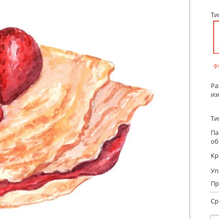
Т
ф
Ра
из
Ти
Па
об
Кр
Уп
Пр
Ср