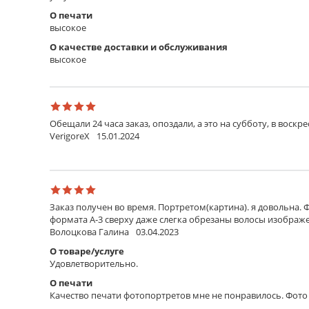
Стекло антибликовое
О печати
Стекло с зернистой текстурой, максимально умень
высокое
Стекло музейноe
О качестве доставки и обслуживания
Невидимое стекло с УФ-фильтром, оберегает карти
высокое
Ламинирование
Ламинирование
Покрытие прозрачной пленкой. Защищает от внеш
Обещали 24 часа заказ, опоздали, а это на субботу, в воскр
VerigoreX
15.01.2024
Основание
Пенокартон 10 мм
Легкая и прочная сэндвич-панель из вспененного 
самоклеящейся пленке.
Заказ получен во время. Портретом(картина). я довольна. 
формата А-3 сверху даже слегка обрезаны волосы изображен
Пластик 4 мм
Волоцкова Галина
03.04.2023
Легкий и прочный материал, используется как в по
О товаре/услуге
Удовлетворительно.
Крепление
О печати
Без крепления
Качество печати фотопортретов мне не понравилось. Фото 
Продукт не комплектуется креплением для монтажа