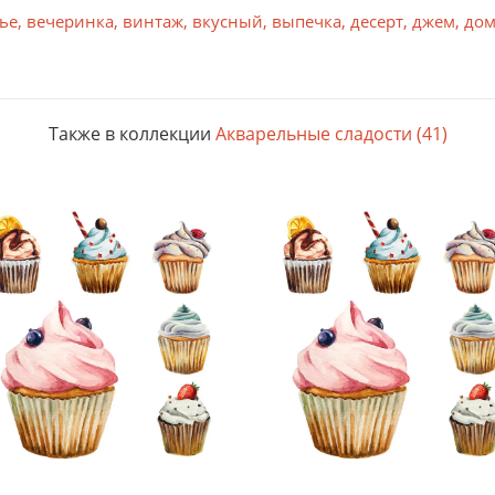
ье
,
вечеринка
,
винтаж
,
вкусный
,
выпечка
,
десерт
,
джем
,
до
й каркас. Объем подрамника придает изображению выразите
 в широкую рамку из художественного картона. Паспарту а
Также в коллекции
Акварельные сладости (41)
ридания дополнительной выразительности используется пасп
г/м) прекрасно передает яркие, насыщенные цвета со множе
 Отличная цветопередача. Толщина пленки 80 мкм.
а. Отблеск распечатки имитирует масляные краски. Прекрас