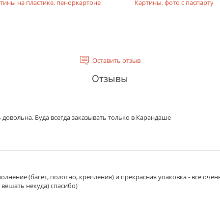
тины на пластике, пеноркартоне
Картины, фото с паспарту
ение наклеивается к обратной стороне паспарту, в которо
лентой, которая не видна с лицевой стороны. Если опция 
 мм.
Оставить отзыв
Отзывы
мер изображения
с каждой из сторон. Поля могут использоваться, например, 
 довольна. Буда всегда заказывать только в Карандаше
 с каждой из сторон. Поля могут использоваться, например,
олнение (багет, полотно, крепления) и прекрасная упаковка - все очен
стекло. Рамка с оргстеклом может быть доставлена почтой.
 вешать некуда) спасибо)
т. Толщина 2 мм.