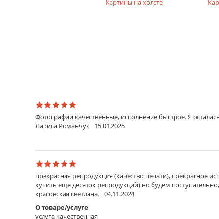
на фотобумаге
Картины на холсте
Кар
На твердом основании
Если опция не выбрана, то распечатанное изображ
выполняется по периметру двухсторонней клеевой 
усиливается задником из пенокартона толщиной 3
Параметры обрезки
Обрезка в размер
Обрезка материала выполняется в выбранный раз
Обрезка с полями 5 см
Обрезка материала выполняется с полями по 5 см 
Фотографии качественные, исполнение быстрое. Я осталась
Обрезка с полями 10 см
Лариса Романчук
15.01.2025
Обрезка материала выполняется с полями по 10 см
Стекло
Оргстекло
прекрасная репродукция (качество печати), прекрасное исп
Прозрачный пластик, материал менее хрупкий, чем 
купить еще десяток репродукций) но будем поступательно,
красовская светлана.
04.11.2024
Стекло обычное
О товаре/услуге
Стандартное стекло, подходит для всех видов рабо
услуга качественная