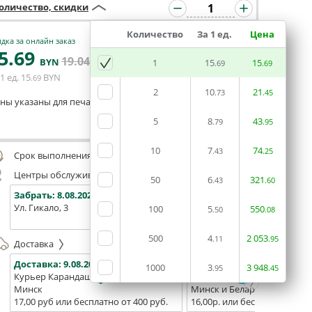
оличество, скидки
Количество
За 1 ед.
Цена
дка за онлайн заказ
5
.69
19
.04
В КОРЗИНУ
BYN
BYN
1
15
15
.69
.69
1 ед.
15
BYN
.69
2
10
21
.73
.45
ны указаны для печати из готового макета
5
8
43
.79
.95
Оставить комментарий
10
7
74
.43
.25
Срок выполнения заказа (до 200 руб.):
48 часов
Центры обслуживания, самовывоз
50
6
321
.43
.60
Забрать:
8.08.2026
Забрать:
8.08.2026
Забрат
Ул. Гикало, 3
Ул. Б. Хмельницкого, 7
Площадь
100
5
550
.50
.08
(ТЦ "Сто
500
4
2
053
.11
.95
Доставка
Доставка:
9.08.2026
Доставка:
11.08.2026 - 13.0
1000
3
3
948
.95
.45
Курьер Карандаш
Белпочта
Минск
Минск и Беларусь
17,00 руб или бесплатно от 400 руб.
16,00р. или бесплатно от 10