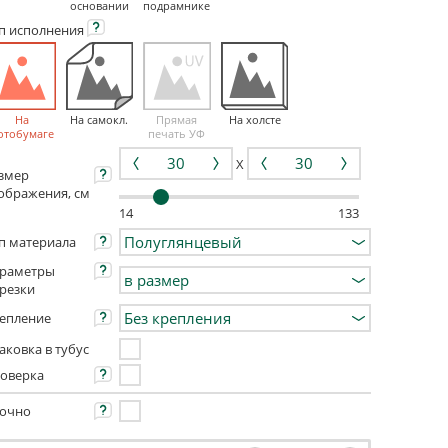
основании
подрамнике
ип
исполнения
На
На самокл.
Прямая
На холсте
отобумаге
печать УФ
X
змер
ображения, см
14
133
п материала
раметры
резки
епление
аковка в тубус
оверка
очно