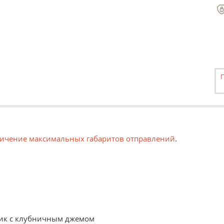
ичение максимальных габаритов отправлений
.
рачивать в рулон. Такой вариант удобен, например, для т
 или пенокартон. Такой вариант может быть использован ка
нчик с клубничным джемом