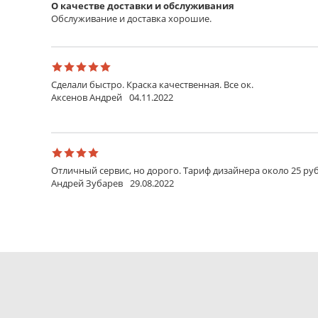
О качестве доставки и обслуживания
Трос металлический
Обслуживание и доставка хорошие.
Специальный эластичный трос для изделий багетн
Планка металлическая
Изящная металлическая планка с держателем для кр
золото.
Сделали быстро. Краска качественная. Все ок.
Аксенов Андрей
04.11.2022
Профиль
Профиль из пластика защелкивается сверху и снизу
необходимости легко отщелкивается, что позволяет
серый или прозрачный.
Держатель
Отличный сервис, но дорого. Тариф дизайнера около 25 руб
Андрей Зубарев
29.08.2022
Держатель металлический вжимается в пенокарто
фиксируется в материале.
Липучки 3М
Пара полосок с клеевым слоем с обеих сторон. В ко
Шнурок
Надежный шнурок из крепкого синтетического мате
Крючок для стены