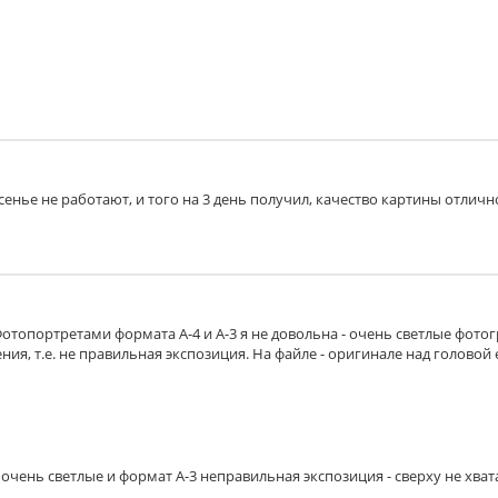
шает отражение света. Толщина 2 мм.
ну от воздействия дневного света. Толщина 2 мм.
них воздействий, придает презентабельный вид.
есенье не работают, и того на 3 день получил, качество картины отличн
полиуретана, покрытая с обеих сторон белым картоном. На 
Фотопортретами формата А-4 и А-3 я не довольна - очень светлые фото
ия, т.е. не правильная экспозиция. На файле - оригинале над головой 
мещении, так и на улице. На пластик наклеивается распеча
очень светлые и формат А-3 неправильная экспозиция - сверху не хват
 на стену.