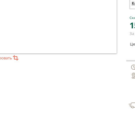
К
Ски
1
За 
Це
ровать