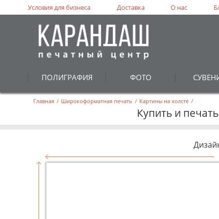
Условия для бизнеса
Доставка
О нас
Б
ПОЛИГРАФИЯ
ФОТО
СУВЕН
Главная
/
Широкоформатная печать
/
Картины на холсте
/
Купить и печать
Дизай