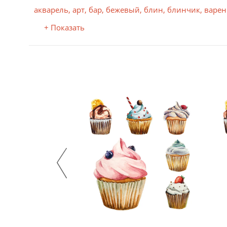
На подрамнике
акварель
,
арт
,
бар
,
бежевый
,
блин
,
блинчик
,
варен
Распечатка на холсте натягивается на деревянны
+ Показать
В паспарту
Распечатанное на бумаге изображение обрамляется
дополнительную выразительность.
В раме
Изображение оформляется в раму из багета. Для п
защищает картину от внешних воздействий.
Тип исполнения
На бумаге
Профессиональная бумага средней плотности (190 
На самоклеящейся пленке
Самоклеящаяся пленка с надежным клеевым слоем.
На холсте
Плотный материал с фактурой натурального холст
солнечного света.
Твердый задник