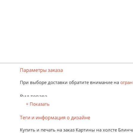
Параметры заказа
При выборе доставки обратите внимание на
огран
Вид товара
+ Показать
В рулоне
Распечатанное изображение можно многократно сво
Теги и информация о дизайне
На твердом основании
Изображение наклеено на твердую основу: пластик
Купить и печать на заказ Картины на холсте Бли