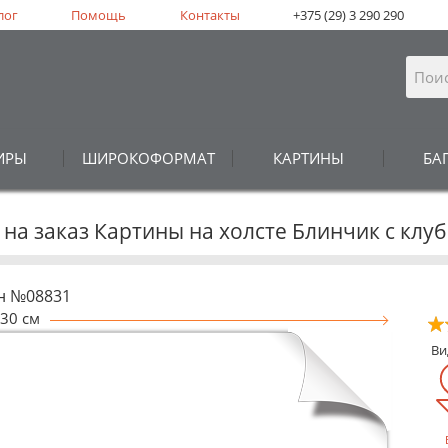
лог
Помощь
Контакты
+375 (29) 3 290 290
ИРЫ
ШИРОКОФОРМАТ
КАРТИНЫ
БА
 на заказ Картины на холсте Блинчик с к
н №08831
30 см
В