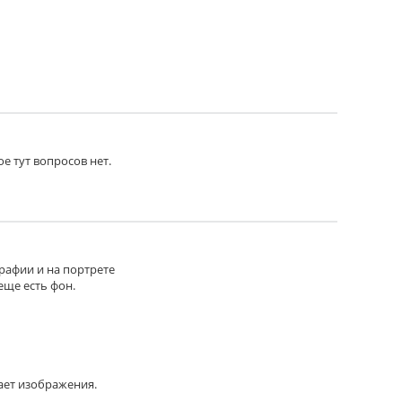
ое тут вопросов нет.
материал наклеивается распечатка на
графии и на портрете
еще есть фон.
тка на самоклеящейся пленке.
ает изображения.