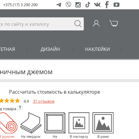
+375 (17) 3 290 290
ГЕТНАЯ
ДИЗАЙН
НАКЛЕЙКИ
лубничным джемом
Рассчитать стоимость в калькуляторе
4.9
37 отзывов
ид
товара
В рулоне
На твердом
На
В паспарту
В раме