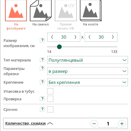
На
На самокл.
Прямая
На холсте
фотобумаге
печать УФ
X
Размер
изображения, см
14
133
Тип материала
Параметры
обрезки
Крепление
Упаковка в тубус
Проверка
Срочно
Количество, скидки