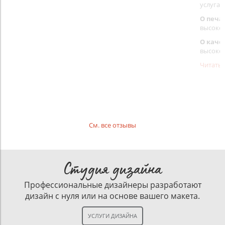
услуга 
О печа
высоко
О каче
высоко
Читать
См. все отзывы
Студия дизайна
Профессиональные дизайнеры разработают
дизайн с нуля или на основе вашего макета.