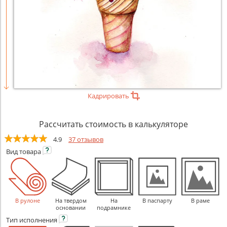
Кадрировать
Рассчитать стоимость в калькуляторе
4.9
37 отзывов
Вид
товара
В рулоне
На твердом
На
В паспарту
В раме
основании
подрамнике
Тип
исполнения