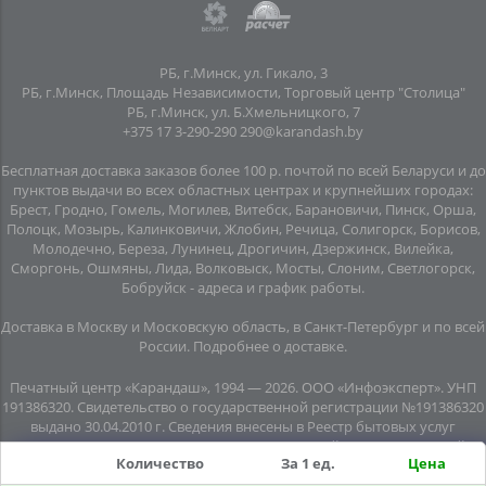
РБ, г.Минск, ул. Гикало, 3
РБ, г.Минск, Площадь Независимости, Торговый центр "Столица"
РБ, г.Минск, ул. Б.Хмельницкого, 7
+375 17 3-290-290
290@karandash.by
Бесплатная доставка заказов более 100 р. почтой по всей Беларуси и до
пунктов выдачи во всех областных центрах и крупнейших городах:
Брест, Гродно, Гомель, Могилев, Витебск, Барановичи, Пинск, Орша,
Полоцк, Мозырь, Калинковичи, Жлобин, Речица, Солигорск, Борисов,
Молодечно, Береза, Лунинец, Дрогичин, Дзержинск, Вилейка,
Сморгонь, Ошмяны, Лида, Волковыск, Мосты, Слоним, Светлогорск,
Бобруйск -
адреса и график работы
.
Доставка в Москву и Московскую область, в Санкт-Петербург и по всей
Росcии.
Подробнее о доставке
.
Печатный центр «Карандаш», 1994 — 2026. ООО «Инфоэксперт». УНП
191386320. Свидетельство о государственной регистрации №191386320
выдано 30.04.2010 г. Сведения внесены в Реестр бытовых услуг
08.06.2015г. (свидетельство №20445). Почтовый адрес: подземный
Количество
За 1 ед.
Цена
переход №8, помещение №7, пл. Независимости, г. Минск, 220030.
Юридический адрес: пл. Независимости, подземный переход № 8,