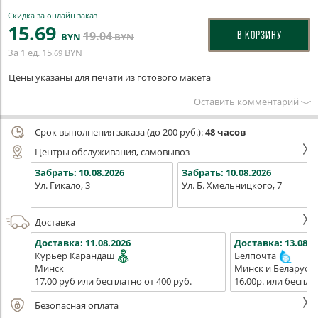
Скидка за онлайн заказ
15
.69
19
.04
В КОРЗИНУ
BYN
BYN
За 1 ед.
15
BYN
.69
Цены указаны для печати из готового макета
Оставить комментарий
Срок выполнения заказа (до 200 руб.):
48 часов
Центры обслуживания, самовывоз
Забрать:
10.08.2026
Забрать:
10.08.2026
Ул. Гикало, 3
Ул. Б. Хмельницкого, 7
Доставка
Доставка:
11.08.2026
Доставка:
13.08.2
Курьер Карандаш
Белпочта
Минск
Минск и Беларусь
17,00 руб или бесплатно от 400 руб.
16,00р. или беспла
Безопасная оплата