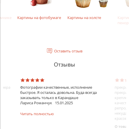
амнике
Картины на фотобумаге
Картины на холсте
Карти
пенор
Оставить отзыв
Отзывы
айнера
Фотографии качественные, исполнение
прекрас
быстрое. Я осталась довольна. Буда всегда
прекрас
заказывать только в Карандаше
креплен
Лариса Романчук
15.01.2025
качеств
репроду
некуда)
Читать полностью
красовс
О това