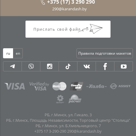
+375 (17) 3 290 290
290@karandash.by
Прислать свой файл
ru
en
Правила подготовки макетов
РБ, г.Минск, ул. Гикало, 3
РБ, г.Минск, Площадь Независимости, Торговый центр "Столица"
РБ, г.Минск, ул. Б.Хмельницкого, 7
+375 17 3-290-290
290@karandash.by