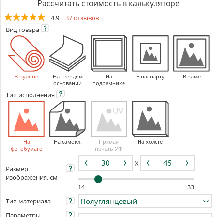
Рассчитать стоимость в калькуляторе
4.9
37 отзывов
Вид
товара
В рулоне
На твердом
На
В паспарту
В раме
основании
подрамнике
Тип
исполнения
На
На самокл.
Прямая
На холсте
фотобумаге
печать УФ
X
Размер
изображения, см
14
133
Тип материала
Параметры