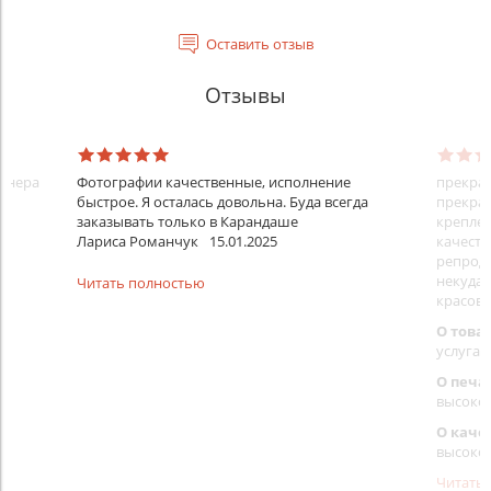
Оставить отзыв
Отзывы
айнера
Фотографии качественные, исполнение
прекрас
быстрое. Я осталась довольна. Буда всегда
прекрас
заказывать только в Карандаше
креплен
Лариса Романчук
15.01.2025
качеств
репроду
некуда)
Читать полностью
красовс
О това
услуга 
О печа
высоко
О каче
высоко
Читать