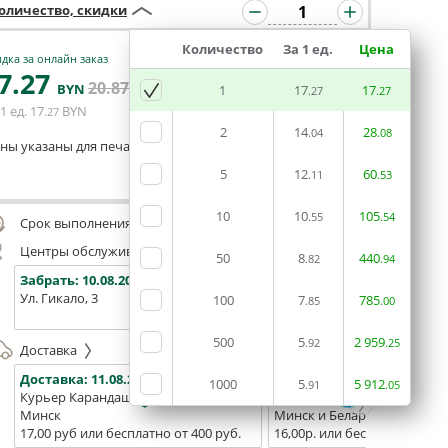
оличество, скидки
Количество
За 1 ед.
Цена
дка за онлайн заказ
7
.27
20
.87
В КОРЗИНУ
BYN
BYN
1
17
17
.27
.27
1 ед.
17
BYN
.27
2
14
28
.04
.08
ны указаны для печати из готового макета
5
12
60
.11
.53
Оставить комментарий
10
10
105
.55
.54
Срок выполнения заказа (до 200 руб.):
48 часов
Центры обслуживания, самовывоз
50
8
440
.82
.94
Забрать:
10.08.2026
Забрать:
10.08.2026
Забрат
Ул. Гикало, 3
Ул. Б. Хмельницкого, 7
Площадь
100
7
785
.85
.00
(ТЦ "Сто
500
5
2
959
.92
.25
Доставка
Доставка:
11.08.2026
Доставка:
13.08.2026 - 15.0
1000
5
5
912
.91
.05
Курьер Карандаш
Белпочта
Минск
Минск и Беларусь
17,00 руб или бесплатно от 400 руб.
16,00р. или бесплатно от 10