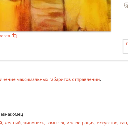
ровать
ичение максимальных габаритов отправлений
.
 Незнакомец
й
,
желтый
,
живопись
,
замысел
,
иллюстрация
,
искусство
,
кан