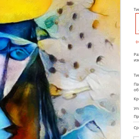
Т
ф
Ра
из
Ти
Па
об
Кр
Уп
Пр
Ср