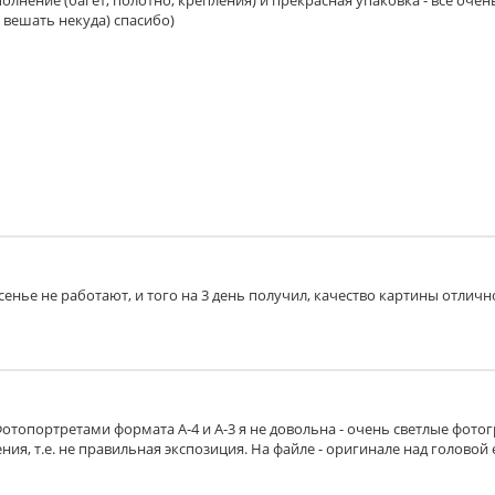
 вешать некуда) спасибо)
есенье не работают, и того на 3 день получил, качество картины отличн
Фотопортретами формата А-4 и А-3 я не довольна - очень светлые фото
ия, т.е. не правильная экспозиция. На файле - оригинале над головой 