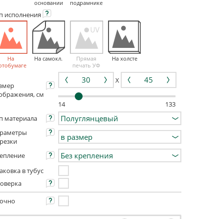
основании
подрамнике
ип
исполнения
На
На самокл.
Прямая
На холсте
отобумаге
печать УФ
X
змер
ображения, см
14
133
п материала
раметры
резки
епление
аковка в тубус
оверка
очно