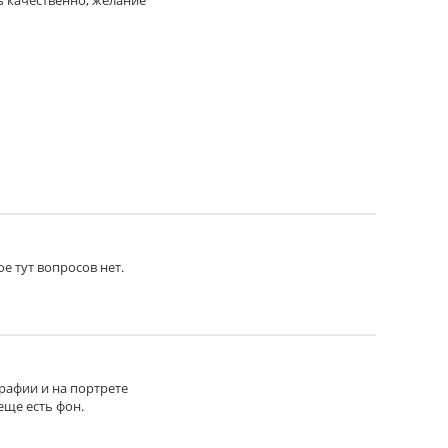
ое тут вопросов нет.
графии и на портрете
еще есть фон.