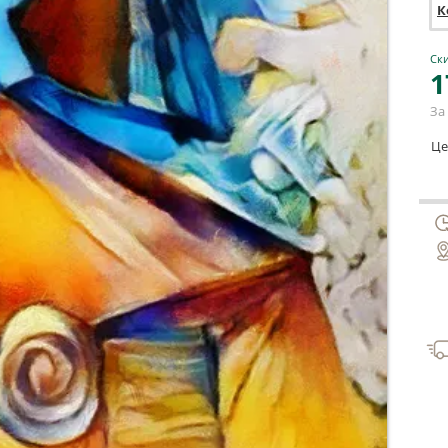
К
Ски
1
За 
Це