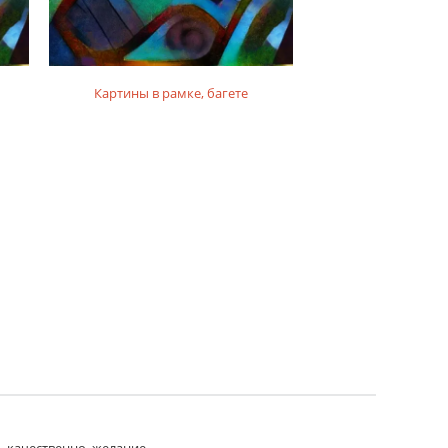
Картины в рамке, багете
Картины на п
ь качественно, желание