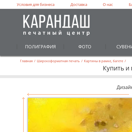
Условия для бизнеса
Доставка
О нас
Б
ПОЛИГРАФИЯ
ФОТО
СУВЕН
Главная
/
Широкоформатная печать
/
Картины в рамке, багете
/
Купить и 
Дизай