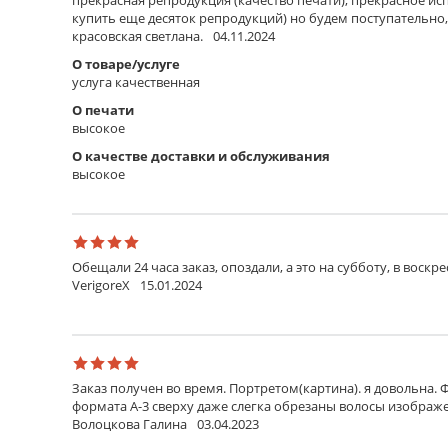
купить еще десяток репродукций) но будем поступательно,
красовская светлана.
04.11.2024
О товаре/услуге
услуга качественная
О печати
высокое
О качестве доставки и обслуживания
высокое
Обещали 24 часа заказ, опоздали, а это на субботу, в воскр
VerigoreX
15.01.2024
Заказ получен во время. Портретом(картина). я довольна. 
формата А-3 сверху даже слегка обрезаны волосы изображен
Волоцкова Галина
03.04.2023