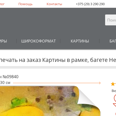
лог
Помощь
Контакты
+375 (29) 3 290 290
ИРЫ
ШИРОКОФОРМАТ
КАРТИНЫ
БА
печать на заказ Картины в рамке, багете 
н №09840
30 см
В