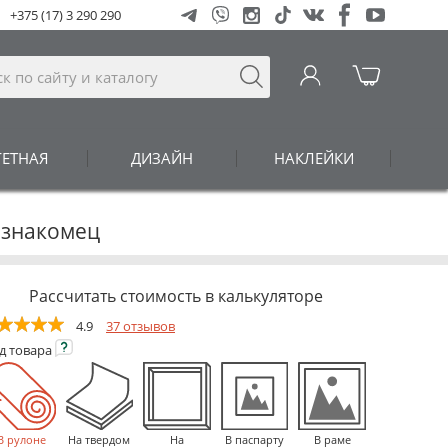
+375 (17) 3 290 290
ГЕТНАЯ
ДИЗАЙН
НАКЛЕЙКИ
Незнакомец
Рассчитать стоимость в калькуляторе
4.9
37 отзывов
ид
товара
В рулоне
На твердом
На
В паспарту
В раме