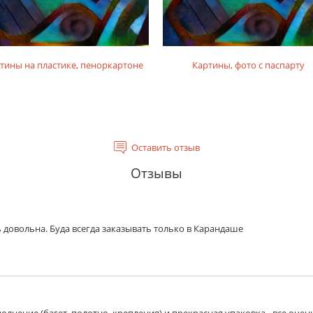
тины на пластике, пеноркартоне
Картины, фото с паспарту
Оставить отзыв
Отзывы
 довольна. Буда всегда заказывать только в Карандаше
олнение (багет, полотно, крепления) и прекрасная упаковка - все очен