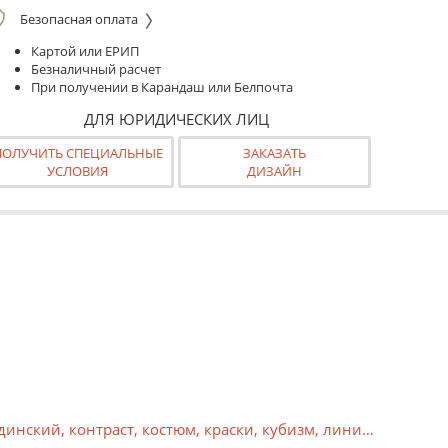
Безопасная оплата
Картой или ЕРИП
Безналичный расчет
При получении в Карандаш или Белпочта
ДЛЯ ЮРИДИЧЕСКИХ ЛИЦ
ПОЛУЧИТЬ СПЕЦИАЛЬНЫЕ
ЗАКАЗАТЬ
УСЛОВИЯ
ДИЗАЙН
динский
,
контраст
,
костюм
,
краски
,
кубизм
,
линия
,
масло
,
м