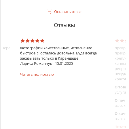
Оставить отзыв
Отзывы
айнера
Фотографии качественные, исполнение
прекрас
быстрое. Я осталась довольна. Буда всегда
прекрас
заказывать только в Карандаше
креплен
Лариса Романчук
15.01.2025
качеств
репроду
некуда)
Читать полностью
красовс
О това
услуга 
О печа
высоко
О каче
высоко
Читать