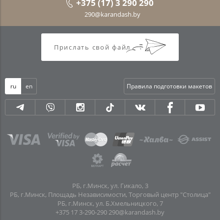
+375 (17) 3 290 290
290@karandash.by
Прислать свой файл
ru
en
Правила подготовки макетов
РБ, г.Минск, ул. Гикало, 3
РБ, г.Минск, Площадь Независимости, Торговый центр "Столица"
РБ, г.Минск, ул. Б.Хмельницкого, 7
+375 17 3-290-290
290@karandash.by