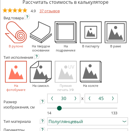
Рассчитать стоимость в калькуляторе
4.9
37 отзывов
Вид
товара
В рулоне
На твердом
На
В паспарту
В раме
основании
подрамнике
Тип
исполнения
На
На самокл.
Прямая
На холсте
фотобумаге
печать УФ
X
Размер
изображения, см
14
133
Тип материала
Параметры