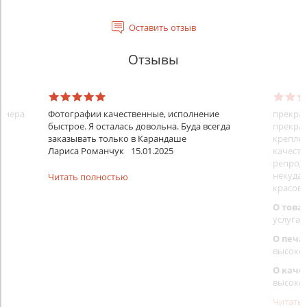
Оставить отзыв
Отзывы
айнера
Фотографии качественные, исполнение
прекрас
быстрое. Я осталась довольна. Буда всегда
прекрас
заказывать только в Карандаше
креплен
Лариса Романчук
15.01.2025
качеств
репроду
некуда)
Читать полностью
красовс
О това
услуга 
О печа
высоко
О каче
высоко
Читать