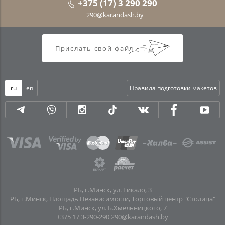
+375 (17) 3 290 290
290@karandash.by
Прислать свой файл
ru
en
Правила подготовки макетов
РБ, г.Минск, ул. Гикало, 3
РБ, г.Минск, Площадь Независимости, Торговый центр "Столица"
РБ, г.Минск, ул. Б.Хмельницкого, 7
+375 17 3-290-290
290@karandash.by