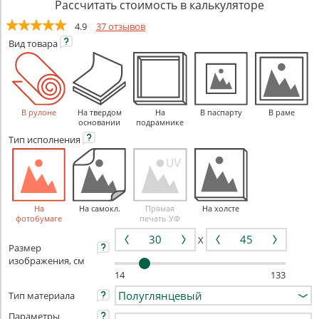
Рассчитать стоимость в калькуляторе
4.9
37 отзывов
Вид
товара
В рулоне
На твердом
На
В паспарту
В раме
основании
подрамнике
Тип
исполнения
На
На самокл.
Прямая
На холсте
фотобумаге
печать УФ
X
Размер
изображения, см
14
133
Тип материала
Параметры