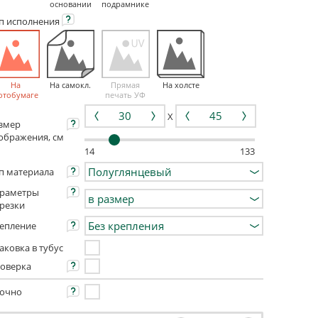
основании
подрамнике
ип
исполнения
На
На самокл.
Прямая
На холсте
отобумаге
печать УФ
X
змер
ображения, см
14
133
п материала
раметры
резки
епление
аковка в тубус
оверка
очно