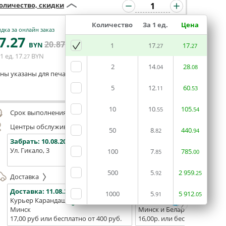
оличество, скидки
Количество
За 1 ед.
Цена
дка за онлайн заказ
7
.27
20
.87
В КОРЗИНУ
BYN
BYN
1
17
17
.27
.27
1 ед.
17
BYN
.27
2
14
28
.04
.08
ны указаны для печати из готового макета
5
12
60
.11
.53
Оставить комментарий
10
10
105
.55
.54
Срок выполнения заказа (до 200 руб.):
48 часов
Центры обслуживания, самовывоз
50
8
440
.82
.94
Забрать:
10.08.2026
Забрать:
10.08.2026
Забрат
Ул. Гикало, 3
Ул. Б. Хмельницкого, 7
Площадь
100
7
785
.85
.00
(ТЦ "Сто
500
5
2
959
.92
.25
Доставка
Доставка:
11.08.2026
Доставка:
13.08.2026 - 15.0
1000
5
5
912
.91
.05
Курьер Карандаш
Белпочта
Минск
Минск и Беларусь
17,00 руб или бесплатно от 400 руб.
16,00р. или бесплатно от 10