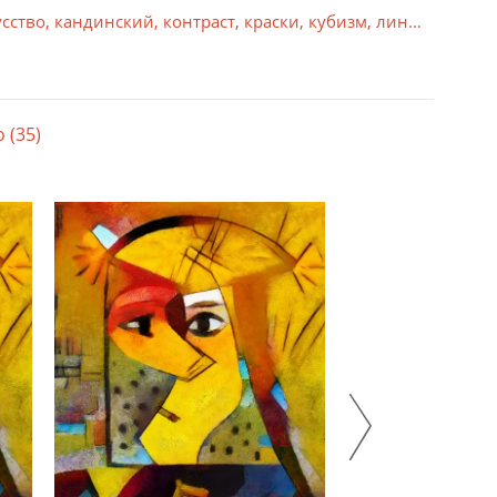
усство
,
кандинский
,
контраст
,
краски
,
кубизм
,
линия
,
масло
,
льность, продукт принимает законченный вид.
кцентирует внимание на картине, придает ей
 (35)
арту - одно или несколько. Установка стекла
ством оттенков и градаций.
ная цветопередача, не подвержен выгоранию от