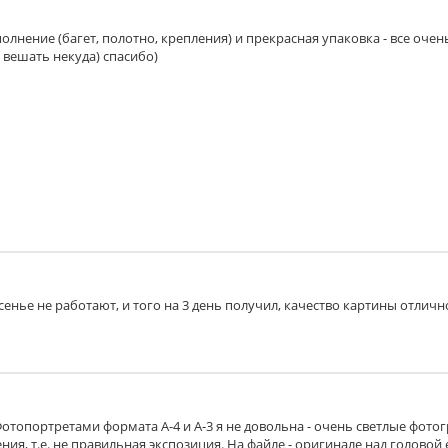
шает отражение света. Толщина 2 мм.
олнение (багет, полотно, крепления) и прекрасная упаковка - все очен
 вешать некуда) спасибо)
ну от воздействия дневного света. Толщина 2 мм.
них воздействий, придает презентабельный вид.
полиуретана, покрытая с обеих сторон белым картоном. На 
есенье не работают, и того на 3 день получил, качество картины отличн
мещении, так и на улице. На пластик наклеивается распеча
Фотопортретами формата А-4 и А-3 я не довольна - очень светлые фото
ия, т.е. не правильная экспозиция. На файле - оригинале над головой 
 на стену.