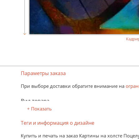
Кадри
Параметры заказа
При выборе доставки обратите внимание на
огран
Вид товара
+ Показать
В рулоне
Распечатанное изображение можно многократно сво
Теги и информация о дизайне
На твердом основании
Изображение наклеено на твердую основу: пластик
Купить и печать на заказ Картины на холсте Поцел