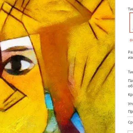
Т
ф
Ра
из
Ти
Па
об
Кр
Уп
Пр
Ср