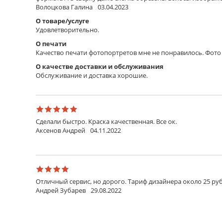
Волоцкова Галина
03.04.2023
Трос металлический
О товаре/услуге
Специальный эластичный трос для изделий багетн
Удовлетворительно.
Планка металлическая
О печати
Изящная металлическая планка с держателем для кр
Качество печати фотопортретов мне не понравилось. Фото 
золото.
О качестве доставки и обслуживания
Профиль
Обслуживание и доставка хорошие.
Профиль из пластика защелкивается сверху и снизу
необходимости легко отщелкивается, что позволяет
серый или прозрачный.
Держатель
Сделали быстро. Краска качественная. Все ок.
Держатель металлический вжимается в пенокарто
Аксенов Андрей
04.11.2022
фиксируется в материале.
Липучки 3М
Пара полосок с клеевым слоем с обеих сторон. В ко
Шнурок
Отличный сервис, но дорого. Тариф дизайнера около 25 руб
Надежный шнурок из крепкого синтетического мате
Андрей Зубарев
29.08.2022
Крючок для стены