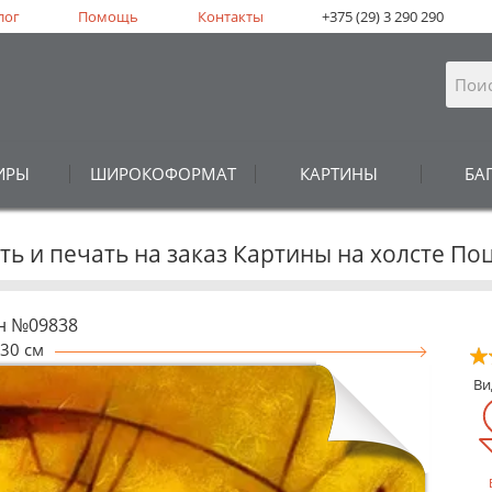
лог
Помощь
Контакты
+375 (29) 3 290 290
ИРЫ
ШИРОКОФОРМАТ
КАРТИНЫ
БА
ть и печать на заказ Картины на холсте По
н №09838
30 см
В