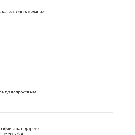
ь качественно, желание
материал наклеивается распечатка на
ое тут вопросов нет.
тка на самоклеящейся пленке.
графии и на портрете
еще есть фон.