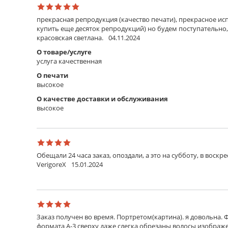
Стекло антибликовое
Стекло с зернистой текстурой, максимально умень
прекрасная репродукция (качество печати), прекрасное исп
купить еще десяток репродукций) но будем поступательно,
Стекло музейноe
красовская светлана.
04.11.2024
Невидимое стекло с УФ-фильтром, оберегает карти
О товаре/услуге
услуга качественная
Ламинирование
О печати
Ламинирование
высокое
Покрытие прозрачной пленкой. Защищает от внеш
О качестве доставки и обслуживания
высокое
Основание
Пенокартон 10 мм
Легкая и прочная сэндвич-панель из вспененного 
самоклеящейся пленке.
Обещали 24 часа заказ, опоздали, а это на субботу, в воскр
VerigoreX
15.01.2024
Пластик 4 мм
Легкий и прочный материал, используется как в по
Крепление
Без крепления
Заказ получен во время. Портретом(картина). я довольна. 
формата А-3 сверху даже слегка обрезаны волосы изображен
Продукт не комплектуется креплением для монтажа