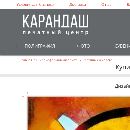
Условия для бизнеса
Доставка
О нас
Б
ПОЛИГРАФИЯ
ФОТО
СУВЕН
Главная
/
Широкоформатная печать
/
Картины на холсте
/
Купи
Дизай