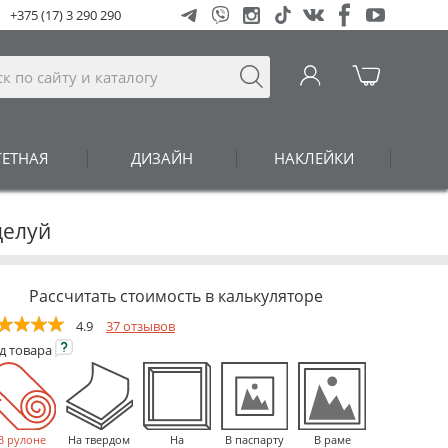
+375 (17) 3 290 290
ГЕТНАЯ
ДИЗАЙН
НАКЛЕЙКИ
целуй
Рассчитать стоимость в калькуляторе
4.9
37 отзывов
ид
товара
В рулоне
На твердом
На
В паспарту
В раме