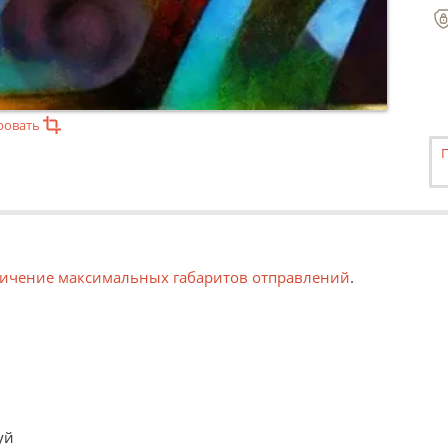
ровать
ичение максимальных габаритов отправлений
.
рачивать в рулон. Такой вариант удобен, например, для т
 или пенокартон. Такой вариант может быть использован ка
уй