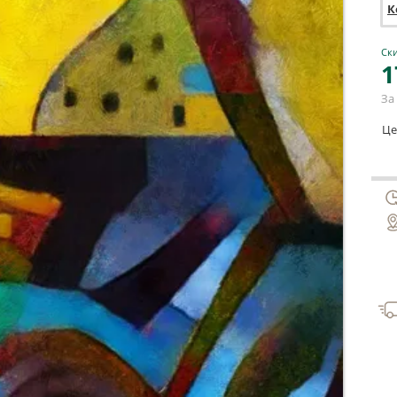
К
Ски
1
За 
Це