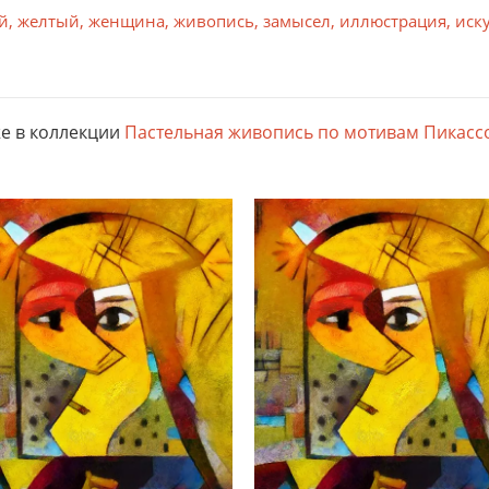
й
,
желтый
,
женщина
,
живопись
,
замысел
,
иллюстрация
,
иск
й каркас. Объем подрамника придает изображению выразите
 в широкую рамку из художественного картона. Паспарту а
е в коллекции
Пастельная живопись по мотивам Пикассо
ридания дополнительной выразительности используется пасп
г/м) прекрасно передает яркие, насыщенные цвета со множе
 Отличная цветопередача. Толщина пленки 80 мкм.
а. Отблеск распечатки имитирует масляные краски. Прекрас